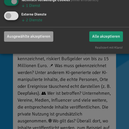
Technisch notwendige Cookies
(immer erforderlich)
vor 5 Tagen
via facebook
↓
1
Dienst
Externe Dienste
🚨 Neues EU-Gesetz seit dem 2. August! Ab
↓
2
Dienste
sofort gelten neue Vorschriften für die
Kennzeichnung bestimmter KI-Inhalte. ⚠️
Ausgewählte akzeptieren
Alle akzeptieren
Wichtig zu wissen: Wer
kennzeichnungspflichtige KI-Inhalte
Realisiert mit Klaro!
veröffentlicht und diese nicht entsprechend
kennzeichnet, riskiert Bußgelder von bis zu 15
Millionen Euro. 📌 Was muss gekennzeichnet
werden? Unter anderem KI-generierte oder KI-
manipulierte Inhalte, die echte Personen, Orte
oder Ereignisse täuschend echt darstellen (z. B.
Deepfakes). 👥 Wer ist betroffen? Unternehmen,
Vereine, Medien, Influencer und viele weitere,
die entsprechende Inhalte veröffentlichen. Die
private Nutzung ist grundsätzlich
ausgenommen. 🌐 Wo gilt das? Überall dort, wo
Inhalte veröffentlicht werden, zum Beispiel auf