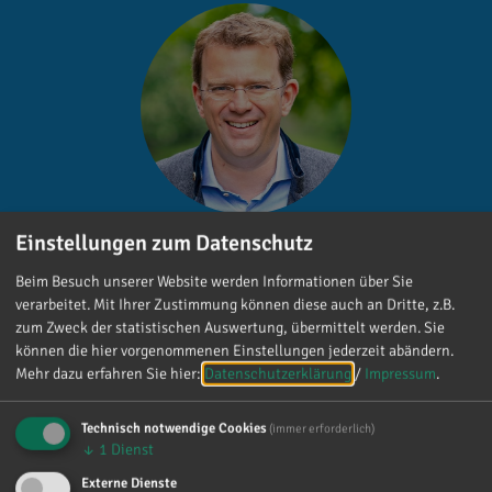
Einstellungen zum Datenschutz
Dr. Reinhard Brandl
Beim Besuch unserer Website werden Informationen über Sie
Gefällt mir
verarbeitet. Mit Ihrer Zustimmung können diese auch an Dritte, z.B.
zum Zweck der statistischen Auswertung, übermittelt werden. Sie
können die hier vorgenommenen Einstellungen jederzeit abändern.
Mehr dazu erfahren Sie hier:
Datenschutzerklärung
/
Impressum
.
Technisch notwendige Cookies
(immer erforderlich)
↓
1
Dienst
Reinhard Brandl
Externe Dienste