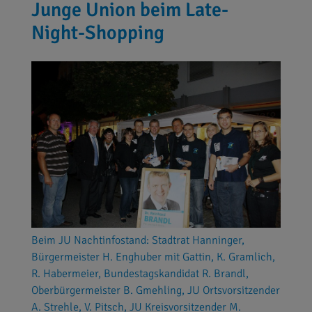
Junge Union beim Late-
Night-Shopping
Beim JU Nachtinfostand: Stadtrat Hanninger,
Bürgermeister H. Enghuber mit Gattin, K. Gramlich,
R. Habermeier, Bundestagskandidat R. Brandl,
Oberbürgermeister B. Gmehling, JU Ortsvorsitzender
A. Strehle, V. Pitsch, JU Kreisvorsitzender M.