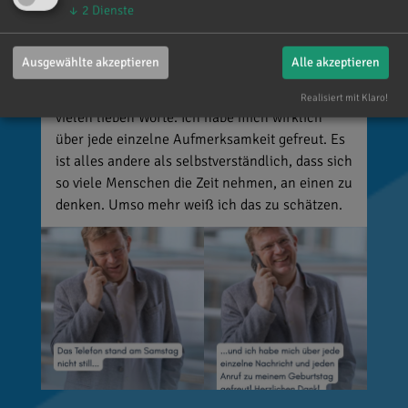
vor 4 Tagen
via facebook
↓
2
Dienste
Mein meistgenutztes Wort am Samstag war:
Ausgewählte akzeptieren
Alle akzeptieren
„Danke!“ 😊 Vielen Dank für die zahlreichen
Glückwünsche, Nachrichten, Anrufe und die
Realisiert mit Klaro!
vielen lieben Worte. Ich habe mich wirklich
über jede einzelne Aufmerksamkeit gefreut. Es
ist alles andere als selbstverständlich, dass sich
so viele Menschen die Zeit nehmen, an einen zu
denken. Umso mehr weiß ich das zu schätzen.