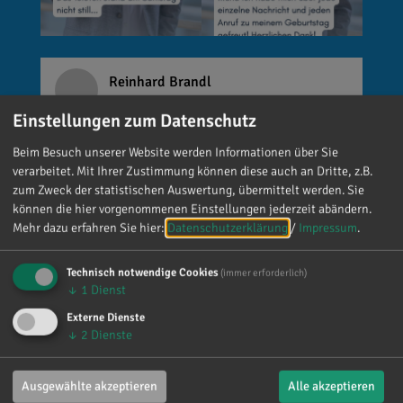
Reinhard Brandl
vor 3 Tagen
via facebook
Einstellungen zum Datenschutz
🚨 Neues EU-Gesetz seit dem 2. August! Ab
Beim Besuch unserer Website werden Informationen über Sie
sofort gelten neue Vorschriften für die
verarbeitet. Mit Ihrer Zustimmung können diese auch an Dritte, z.B.
Kennzeichnung bestimmter KI-Inhalte. ⚠️
zum Zweck der statistischen Auswertung, übermittelt werden. Sie
Wichtig zu wissen: Wer
können die hier vorgenommenen Einstellungen jederzeit abändern.
Mehr dazu erfahren Sie hier:
Datenschutzerklärung
/
Impressum
.
kennzeichnungspflichtige KI-Inhalte
veröffentlicht und diese nicht entsprechend
kennzeichnet, riskiert Bußgelder von bis zu 15
Technisch notwendige Cookies
(immer erforderlich)
↓
1
Dienst
Millionen Euro. 📌 Was muss gekennzeichnet
werden? Unter anderem KI-generierte oder KI-
Externe Dienste
↓
2
Dienste
manipulierte Inhalte, die echte Personen, Orte
oder Ereignisse täuschend echt darstellen (z. B.
Deepfakes). 👥 Wer ist betroffen? Unternehmen,
Ausgewählte akzeptieren
Alle akzeptieren