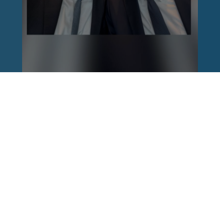
Reinhard Brandl
vor 1 Woche
via facebook
Nach einem Anschlag ist es leicht, mit dem
Finger auf andere zu zeigen. Schwieriger ist es,
auch die unbequemen Fragen an sich selbst zu
stellen. Was haben wir übersehen? Wo haben
unsere Sicherheitsmechanismen nicht
funktioniert? Und was müssen Politik, Justiz