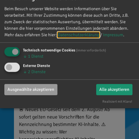
denken. Umso mehr weiß ich das zu schätzen.
Beim Besuch unserer Website werden Informationen über Sie
verarbeitet. Mit Ihrer Zustimmung können diese auch an Dritte, z.B.
zum Zweck der statistischen Auswertung, übermittelt werden. Sie
können die hier vorgenommenen Einstellungen jederzeit abändern.
Mehr dazu erfahren Sie hier:
Datenschutzerklärung
/
Impressum
.
Technisch notwendige Cookies
(immer erforderlich)
↓
1
Dienst
Externe Dienste
↓
2
Dienste
Reinhard Brandl
Ausgewählte akzeptieren
Alle akzeptieren
vor 3 Tagen
via facebook
Realisiert mit Klaro!
🚨 Neues EU-Gesetz seit dem 2. August! Ab
sofort gelten neue Vorschriften für die
Kennzeichnung bestimmter KI-Inhalte. ⚠️
Wichtig zu wissen: Wer