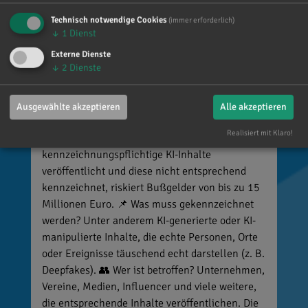
Technisch notwendige Cookies
(immer erforderlich)
↓
1
Dienst
Reinhard Brandl
Externe Dienste
vor 6 Tagen
via facebook
↓
2
Dienste
🚨 Neues EU-Gesetz seit dem 2. August! Ab
sofort gelten neue Vorschriften für die
Ausgewählte akzeptieren
Alle akzeptieren
Kennzeichnung bestimmter KI-Inhalte. ⚠️
Realisiert mit Klaro!
Wichtig zu wissen: Wer
kennzeichnungspflichtige KI-Inhalte
veröffentlicht und diese nicht entsprechend
kennzeichnet, riskiert Bußgelder von bis zu 15
Millionen Euro. 📌 Was muss gekennzeichnet
werden? Unter anderem KI-generierte oder KI-
manipulierte Inhalte, die echte Personen, Orte
oder Ereignisse täuschend echt darstellen (z. B.
Deepfakes). 👥 Wer ist betroffen? Unternehmen,
Vereine, Medien, Influencer und viele weitere,
die entsprechende Inhalte veröffentlichen. Die