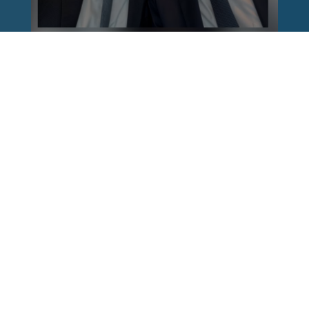
Reinhard Brandl
vor 1 Woche
via facebook
Nach einem Anschlag ist es leicht, mit dem
Finger auf andere zu zeigen. Schwieriger ist es,
auch die unbequemen Fragen an sich selbst zu
stellen. Was haben wir übersehen? Wo haben
unsere Sicherheitsmechanismen nicht
funktioniert? Und was müssen Politik, Justiz
und Sicherheitsbehörden jetzt besser machen?
Wer unsere Freiheit schützen will, muss bereit