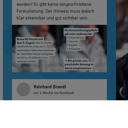
werden? Es gibt keine vorgeschriebene
Formulierung. Der Hinweis muss jedoch
klar erkennbar und gut sichtbar sein.
Reinhard Brandl
vor 1 Woche
via facebook
Ein letztes Mal Kabinettsfrühstück mit
Steffen Bilger. Ich wünsche ihm viel Erfolg
im Verkehrsministerium. Er ist eine
hervorragende Besetzung. Vielen Dank für