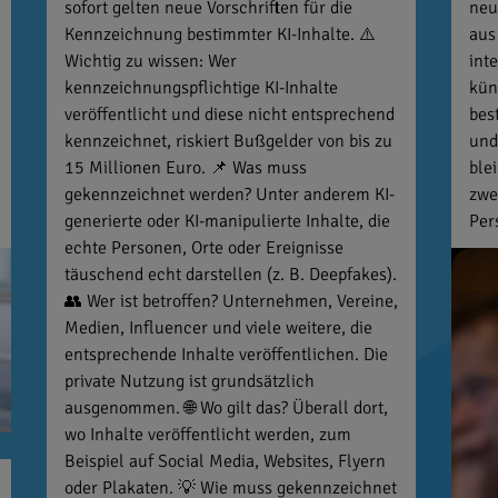
sofort gelten neue Vorschriften für die
neu
Kennzeichnung bestimmter KI-Inhalte. ⚠️
aus
Wichtig zu wissen: Wer
int
kennzeichnungspflichtige KI-Inhalte
kün
veröffentlicht und diese nicht entsprechend
bes
kennzeichnet, riskiert Bußgelder von bis zu
und
15 Millionen Euro. 📌 Was muss
ble
gekennzeichnet werden? Unter anderem KI-
zwe
generierte oder KI-manipulierte Inhalte, die
Per
echte Personen, Orte oder Ereignisse
täuschend echt darstellen (z. B. Deepfakes).
👥 Wer ist betroffen? Unternehmen, Vereine,
Medien, Influencer und viele weitere, die
entsprechende Inhalte veröffentlichen. Die
private Nutzung ist grundsätzlich
ausgenommen. 🌐 Wo gilt das? Überall dort,
wo Inhalte veröffentlicht werden, zum
Beispiel auf Social Media, Websites, Flyern
oder Plakaten. 💡 Wie muss gekennzeichnet