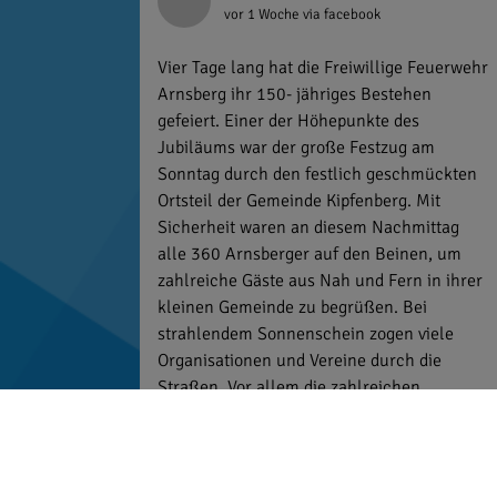
vor 1 Woche
via facebook
Vier Tage lang hat die Freiwillige Feuerwehr
Arnsberg ihr 150- jähriges Bestehen
gefeiert. Einer der Höhepunkte des
Jubiläums war der große Festzug am
Sonntag durch den festlich geschmückten
Ortsteil der Gemeinde Kipfenberg. Mit
Sicherheit waren an diesem Nachmittag
alle 360 Arnsberger auf den Beinen, um
zahlreiche Gäste aus Nah und Fern in ihrer
kleinen Gemeinde zu begrüßen. Bei
strahlendem Sonnenschein zogen viele
Organisationen und Vereine durch die
Straßen. Vor allem die zahlreichen
Gastfeuerwehren aus der Region zeigten
ihre Verbundenheit mit der Freiwilligen
Feuerwehr Arnsberg und nahmen mit
großer Freude und noch größeren Fahnen