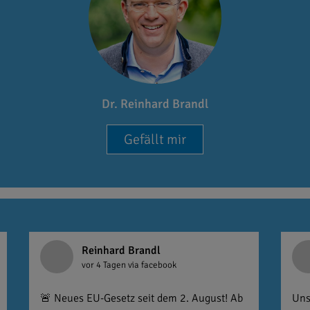
Dr. Reinhard Brandl
Gefällt mir
Reinhard Brandl
vor 4 Tagen
via facebook
🚨 Neues EU-Gesetz seit dem 2. August! Ab
Uns