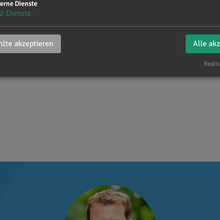
erne Dienste
2
Dienste
lte akzeptieren
Alle ak
Realis