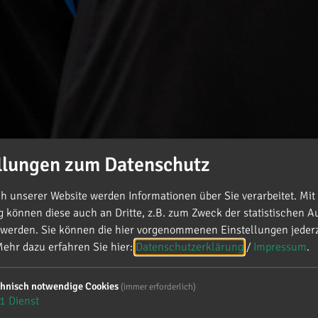
llungen zum Datenschutz
 unserer Website werden Informationen über Sie verarbeitet. Mit 
können diese auch an Dritte, z.B. zum Zweck der statistischen A
 werden. Sie können die hier vorgenommenen Einstellungen jederz
ehr dazu erfahren Sie hier:
Datenschutzerklärung
/
Impressum
.
ung der JU Neuburg/Schrobenhausen
chnisch notwendige Cookies
(immer erforderlich)
1
Dienst
ersammlung der JU Neuburg/