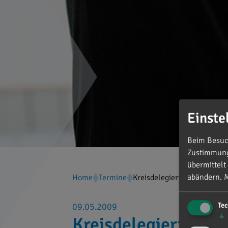
Einste
Beim Besuch
Zustimmung 
übermittelt
abändern.
M
Home
Termine
Kreisdelegiertenversamml
Te
09.05.2009
↓
Kreisdelegiertenv