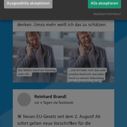
Ausgewählte akzeptieren
Alle akzeptieren
über jede einzelne Aufmerksamkeit gefreut. Es
ist alles andere als selbstverständlich, dass sich
Realisiert mit Klaro!
so viele Menschen die Zeit nehmen, an einen zu
denken. Umso mehr weiß ich das zu schätzen.
Reinhard Brandl
vor 4 Tagen
via facebook
🚨 Neues EU-Gesetz seit dem 2. August! Ab
sofort gelten neue Vorschriften für die