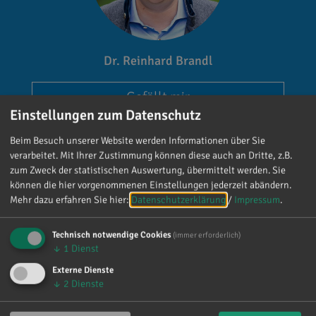
Dr. Reinhard Brandl
Gefällt mir
Einstellungen zum Datenschutz
Beim Besuch unserer Website werden Informationen über Sie
verarbeitet. Mit Ihrer Zustimmung können diese auch an Dritte, z.B.
zum Zweck der statistischen Auswertung, übermittelt werden. Sie
können die hier vorgenommenen Einstellungen jederzeit abändern.
Mehr dazu erfahren Sie hier:
Datenschutzerklärung
/
Impressum
.
Reinhard Brandl
vor 3 Tagen
via facebook
Technisch notwendige Cookies
(immer erforderlich)
↓
1
Dienst
Mein meistgenutztes Wort am Samstag war:
Externe Dienste
„Danke!“ 😊 Vielen Dank für die zahlreichen
↓
2
Dienste
Glückwünsche, Nachrichten, Anrufe und die
vielen lieben Worte. Ich habe mich wirklich