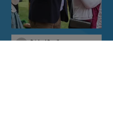
Reinhard Brandl
vor 1 Woche
via facebook
Ein letztes Mal Kabinettsfrühstück mit Steffen
Bilger. Ich wünsche ihm viel Erfolg im
Verkehrsministerium. Er ist eine hervorragende
Besetzung. Vielen Dank für die
Zusammenarbeit.