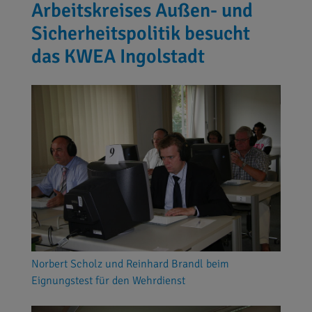
Arbeitskreises Außen- und
Sicherheitspolitik besucht
das KWEA Ingolstadt
Norbert Scholz und Reinhard Brandl beim
Eignungstest für den Wehrdienst