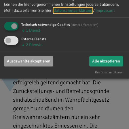
und die, die Dienst im Zivil- oder
können die hier vorgenommenen Einstellungen jederzeit abändern.
Mehr dazu erfahren Sie hier:
Datenschutzerklärung
/
Impressum
.
Katastrophenschutz als Ersatzdienst
leisten. Was genau bedeutet Verfügbarkeit
Technisch notwendige Cookies
(immer erforderlich)
für den Wehrdienst? Verfügbar für den
↓
1
Dienst
Wehrdienst ist, wer wehrdienstfähig, nicht
Externe Dienste
↓
2
Dienste
anerkannter Kriegsdienstverweigerer ist,
keinen Ersatzdienst im Zivil- oder
Ausgewählte akzeptieren
Alle akzeptieren
Katastrophenschutz leistet und keinen
Realisiert mit Klaro!
Zurückstellungs- oder Befreiungsgrund
erfolgreich geltend gemacht hat. Die
Zurückstellungs- und Befreiungsgründe
sind abschließend im Wehrpflichtgesetz
geregelt und räumen den
Kreiswehrersatzämtern nur ein sehr
eingeschränktes Ermessen ein. Die