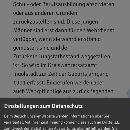
Schul- oder Berufsausbildung absolvieren
oder aus anderen Gründen
zurückzustellen sind. Diese jungen
Männer sind erst dann für den Wehrdienst
verfügbar, wenn sie wehrdienstfähig
gemustert sind und der
Zurückstellungstatbestand weggefallen
ist. So wird im Kreiswehrersatzamt
Ingolstadt zur Zeit der Geburtsjahrgang
1991 erfasst. Einberufen werden aber
auch Wehrpflichtige aus zurückliegenden
Erfassungsjahrgängen bis zu 1986 und
Einstellungen zum Datenschutz
älter. Schließlich gibt es auch junge
Männer, die endgültig nicht verfügbar sind,
Beim Besuch unserer Website werden Informationen über Sie
verarbeitet. Mit Ihrer Zustimmung können diese auch an Dritte, z.B.
wie anerkannte Kriegsdienstverweigerer
zum Zweck der statistischen Auswertung, übermittelt werden. Sie