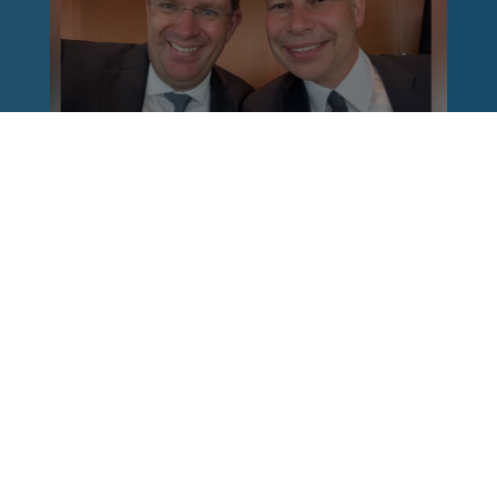
Reinhard Brandl
vor 1 Woche
via facebook
Nach einem Anschlag ist es leicht, mit dem
Finger auf andere zu zeigen. Schwieriger ist es,