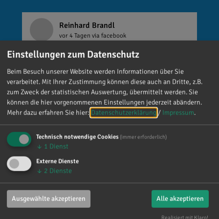
Reinhard Brandl
vor 4 Tagen
via facebook
Einstellungen zum Datenschutz
Mein meistgenutztes Wort am Samstag war:
„Danke!“ 😊 Vielen Dank für die zahlreichen
Beim Besuch unserer Website werden Informationen über Sie
verarbeitet. Mit Ihrer Zustimmung können diese auch an Dritte, z.B.
Glückwünsche, Nachrichten, Anrufe und die
zum Zweck der statistischen Auswertung, übermittelt werden. Sie
vielen lieben Worte. Ich habe mich wirklich
können die hier vorgenommenen Einstellungen jederzeit abändern.
über jede einzelne Aufmerksamkeit gefreut. Es
Mehr dazu erfahren Sie hier:
Datenschutzerklärung
/
Impressum
.
ist alles andere als selbstverständlich, dass sich
so viele Menschen die Zeit nehmen, an einen zu
Technisch notwendige Cookies
(immer erforderlich)
denken. Umso mehr weiß ich das zu schätzen.
↓
1
Dienst
Externe Dienste
↓
2
Dienste
Ausgewählte akzeptieren
Alle akzeptieren
Realisiert mit Klaro!