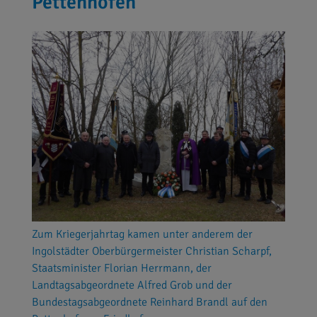
Pettenhofen
Zum Kriegerjahrtag kamen unter anderem der
Ingolstädter Oberbürgermeister Christian Scharpf,
Staatsminister Florian Herrmann, der
Landtagsabgeordnete Alfred Grob und der
Bundestagsabgeordnete Reinhard Brandl auf den