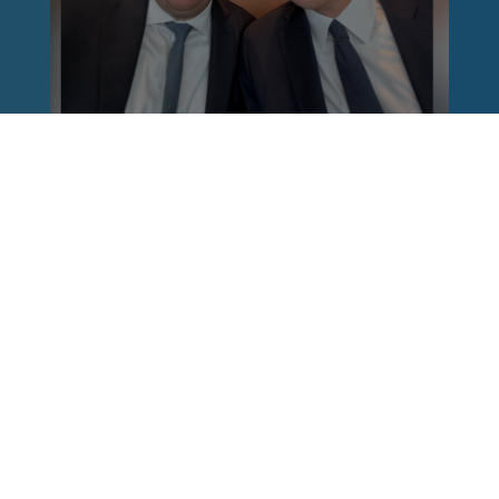
Reinhard Brandl
vor 1 Woche
via facebook
Nach einem Anschlag ist es leicht, mit dem
Finger auf andere zu zeigen. Schwieriger ist es,
auch die unbequemen Fragen an sich selbst zu
stellen. Was haben wir übersehen? Wo haben
unsere Sicherheitsmechanismen nicht