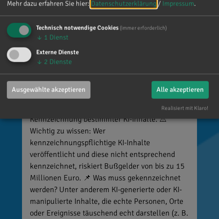
Mehr dazu erfahren Sie hier:
Datenschutzerklärung
/
Impressum
.
Technisch notwendige Cookies
(immer erforderlich)
↓
1
Dienst
Externe Dienste
Reinhard Brandl
↓
2
Dienste
vor 4 Tagen
via facebook
Ausgewählte akzeptieren
Alle akzeptieren
🚨 Neues EU-Gesetz seit dem 2. August! Ab
sofort gelten neue Vorschriften für die
Realisiert mit Klaro!
Kennzeichnung bestimmter KI-Inhalte. ⚠️
Wichtig zu wissen: Wer
kennzeichnungspflichtige KI-Inhalte
veröffentlicht und diese nicht entsprechend
kennzeichnet, riskiert Bußgelder von bis zu 15
Millionen Euro. 📌 Was muss gekennzeichnet
werden? Unter anderem KI-generierte oder KI-
manipulierte Inhalte, die echte Personen, Orte
oder Ereignisse täuschend echt darstellen (z. B.