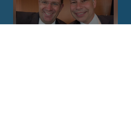
Reinhard Brandl
vor 1 Woche
via facebook
Nach einem Anschlag ist es leicht, mit dem
Finger auf andere zu zeigen. Schwieriger ist es,