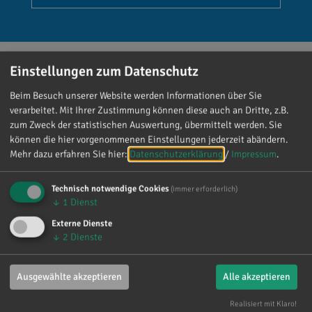
Einstellungen zum Datenschutz
Beim Besuch unserer Website werden Informationen über Sie
Reinhard Brandl
verarbeitet. Mit Ihrer Zustimmung können diese auch an Dritte, z.B.
vor 5 Tagen
via facebook
zum Zweck der statistischen Auswertung, übermittelt werden. Sie
können die hier vorgenommenen Einstellungen jederzeit abändern.
Mein meistgenutztes Wort am Samstag war:
Mehr dazu erfahren Sie hier:
Datenschutzerklärung
/
Impressum
.
„Danke!“ 😊 Vielen Dank für die zahlreichen
Glückwünsche, Nachrichten, Anrufe und die
Technisch notwendige Cookies
(immer erforderlich)
↓
1
Dienst
vielen lieben Worte. Ich habe mich wirklich
über jede einzelne Aufmerksamkeit gefreut. Es
Externe Dienste
ist alles andere als selbstverständlich, dass sich
↓
2
Dienste
so viele Menschen die Zeit nehmen, an einen zu
denken. Umso mehr weiß ich das zu schätzen.
Ausgewählte akzeptieren
Alle akzeptieren
Realisiert mit Klaro!