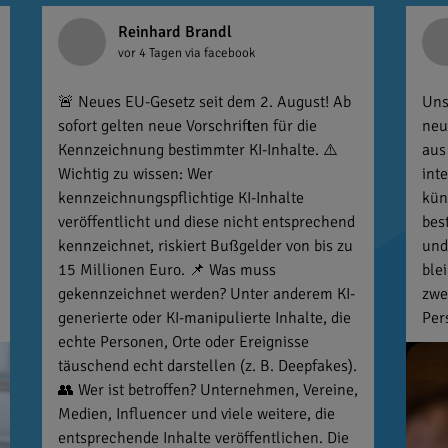
Reinhard Brandl
vor 4 Tagen
via facebook
🚨 Neues EU-Gesetz seit dem 2. August! Ab
Uns
sofort gelten neue Vorschriften für die
neu
Kennzeichnung bestimmter KI-Inhalte. ⚠️
aus
Wichtig zu wissen: Wer
int
kennzeichnungspflichtige KI-Inhalte
kün
veröffentlicht und diese nicht entsprechend
bes
kennzeichnet, riskiert Bußgelder von bis zu
und
15 Millionen Euro. 📌 Was muss
ble
gekennzeichnet werden? Unter anderem KI-
zwe
generierte oder KI-manipulierte Inhalte, die
Per
echte Personen, Orte oder Ereignisse
täuschend echt darstellen (z. B. Deepfakes).
👥 Wer ist betroffen? Unternehmen, Vereine,
Medien, Influencer und viele weitere, die
entsprechende Inhalte veröffentlichen. Die