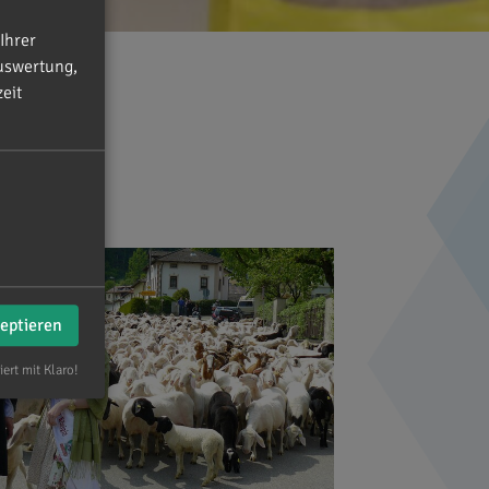
Ihrer
uswertung,
eit
zeptieren
iert mit Klaro!