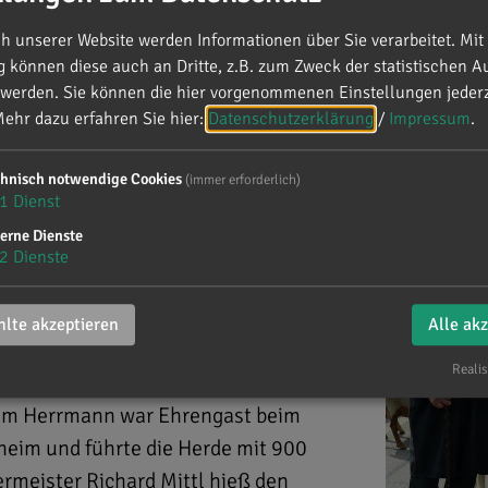
 unserer Website werden Informationen über Sie verarbeitet. Mit 
können diese auch an Dritte, z.B. zum Zweck der statistischen A
 werden. Sie können die hier vorgenommenen Einstellungen jederz
im
ehr dazu erfahren Sie hier:
Datenschutzerklärung
/
Impressum
.
chnisch notwendige Cookies
(immer erforderlich)
Mörnsheim
1
Dienst
erne Dienste
2
Dienste
lte akzeptieren
Alle ak
Realis
him Herrmann war Ehrengast beim
heim und führte die Herde mit 900
rmeister Richard Mittl hieß den