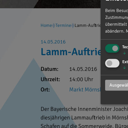
Beim Besuch
Zustimmung 
übermittelt
Home
Termine
Lamm-Auftrieb in Mörnshe
abändern.
M
14.05.2016
Te
Lamm-Auftrieb in 
↓
Ext
↓
Datum:
14.05.2016
Uhrzeit:
14:00 Uhr
Ausgewäh
Ort:
Markt Mörnsheim
Der Bayerische Innenminister Joac
diesjährigen Lammauftrieb in Mörns
Schafen auf die Sommerweide. Bürge