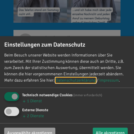
Reinhard Brandl
Einstellungen zum Datenschutz
vor 6 Tagen
via facebook
Beim Besuch unserer Website werden Informationen über Sie
🚨 Neues EU-Gesetz seit dem 2. August! Ab
verarbeitet. Mit Ihrer Zustimmung können diese auch an Dritte, z.B.
sofort gelten neue Vorschriften für die
zum Zweck der statistischen Auswertung, übermittelt werden. Sie
Kennzeichnung bestimmter KI-Inhalte. ⚠️
können die hier vorgenommenen Einstellungen jederzeit abändern.
Wichtig zu wissen: Wer
Mehr dazu erfahren Sie hier:
Datenschutzerklärung
/
Impressum
.
kennzeichnungspflichtige KI-Inhalte
veröffentlicht und diese nicht entsprechend
Technisch notwendige Cookies
(immer erforderlich)
↓
1
Dienst
kennzeichnet, riskiert Bußgelder von bis zu 15
Millionen Euro. 📌 Was muss gekennzeichnet
Externe Dienste
werden? Unter anderem KI-generierte oder KI-
↓
2
Dienste
manipulierte Inhalte, die echte Personen, Orte
oder Ereignisse täuschend echt darstellen (z. B.
Ausgewählte akzeptieren
Alle akzeptieren