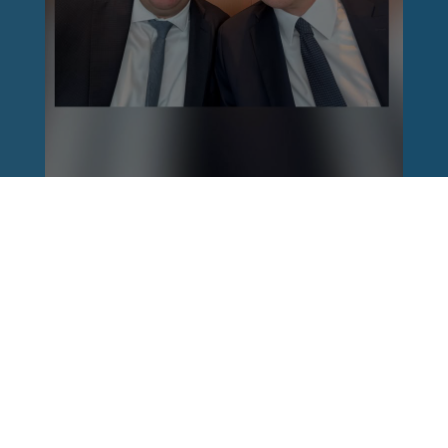
Reinhard Brandl
vor 1 Woche
via facebook
Nach einem Anschlag ist es leicht, mit dem
Finger auf andere zu zeigen. Schwieriger ist es,
auch die unbequemen Fragen an sich selbst zu
stellen. Was haben wir übersehen? Wo haben
unsere Sicherheitsmechanismen nicht