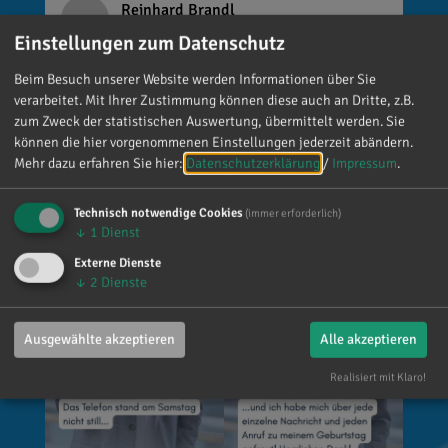
Reinhard Brandl
vor 2 Tagen
via facebook
Einstellungen zum Datenschutz
Mein meistgenutztes Wort am Samstag war:
Beim Besuch unserer Website werden Informationen über Sie
verarbeitet. Mit Ihrer Zustimmung können diese auch an Dritte, z.B.
„Danke!“ 😊 Vielen Dank für die zahlreichen
zum Zweck der statistischen Auswertung, übermittelt werden. Sie
Glückwünsche, Nachrichten, Anrufe und die
können die hier vorgenommenen Einstellungen jederzeit abändern.
vielen lieben Worte. Ich habe mich wirklich
Mehr dazu erfahren Sie hier:
Datenschutzerklärung
/
Impressum
.
über jede einzelne Aufmerksamkeit gefreut. Es
ist alles andere als selbstverständlich, dass sich
Technisch notwendige Cookies
(immer erforderlich)
so viele Menschen die Zeit nehmen, an einen zu
↓
1
Dienst
denken. Umso mehr weiß ich das zu schätzen.
Externe Dienste
↓
2
Dienste
Ausgewählte akzeptieren
Alle akzeptieren
Realisiert mit Klaro!