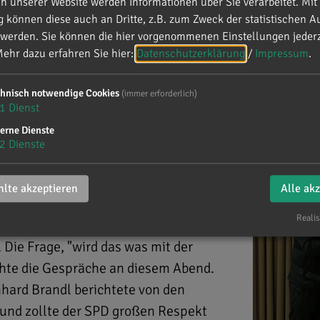
 unserer Website werden Informationen über Sie verarbeitet. Mit 
können diese auch an Dritte, z.B. zum Zweck der statistischen A
 werden. Sie können die hier vorgenommenen Einstellungen jederz
verband Geisenfeld
ehr dazu erfahren Sie hier:
Datenschutzerklärung
/
Impressum
.
chnisch notwendige Cookies
(immer erforderlich)
SU-Ortsverband Geisenfeld
1
Dienst
erne Dienste
2
Dienste
lte akzeptieren
Alle ak
Realis
erbandes Geisenfeld stand ganz im
Die Frage, "wird das was mit der
schte die Gespräche an diesem Abend.
hard Brandl berichtete von den
und zollte der SPD großen Respekt