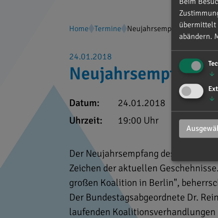
Beim Besuch
Zustimmung 
übermittelt
Home
Termine
Neujahrsempfang CSU-Orts
abändern.
M
24.01.2018
Te
Neujahrsempfang C
↓
Ext
↓
Datum:
24.01.2018
Uhrzeit:
19:00 Uhr
Ausgewäh
Der Neujahrsempfang des CSU-Ortsv
Zeichen der aktuellen Geschehnisse. 
großen Koalition in Berlin", beherr
Der Bundestagsabgeordnete Dr. Rein
laufenden Koalitionsverhandlungen 