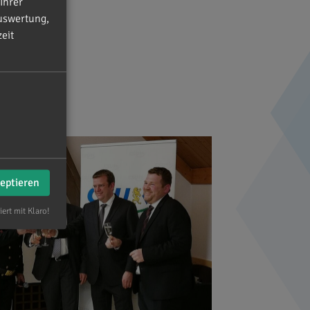
Ihrer
uswertung,
eit
zeptieren
iert mit Klaro!