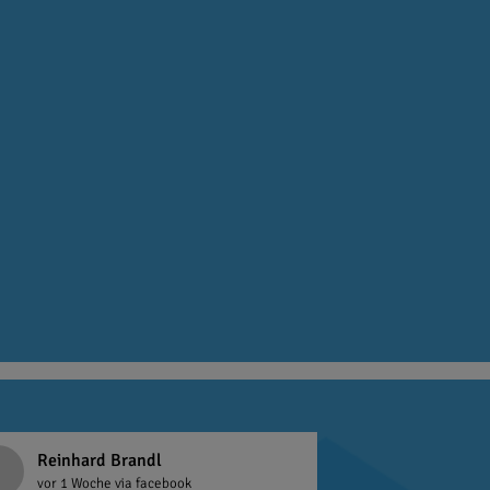
Reinhard Brandl
vor 1 Woche
via facebook