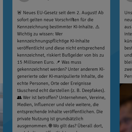
🚨 Neues EU-Gesetz seit dem 2. August! Ab
Uns
sofort gelten neue Vorschriften für die
neu
Kennzeichnung bestimmter KI-Inhalte. ⚠️
aus
Wichtig zu wissen: Wer
int
kennzeichnungspflichtige KI-Inhalte
kün
veröffentlicht und diese nicht entsprechend
bes
kennzeichnet, riskiert Bußgelder von bis zu
und
15 Millionen Euro. 📌 Was muss
ble
gekennzeichnet werden? Unter anderem KI-
zwe
generierte oder KI-manipulierte Inhalte, die
Per
echte Personen, Orte oder Ereignisse
täuschend echt darstellen (z. B. Deepfakes).
👥 Wer ist betroffen? Unternehmen, Vereine,
Medien, Influencer und viele weitere, die
entsprechende Inhalte veröffentlichen. Die
private Nutzung ist grundsätzlich
ausgenommen. 🌐 Wo gilt das? Überall dort,