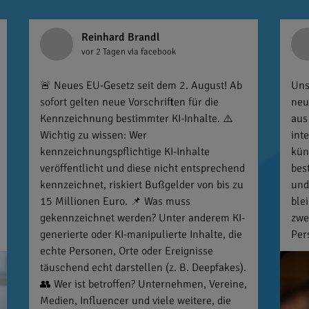
Reinhard Brandl
vor 2 Tagen
via facebook
🚨 Neues EU-Gesetz seit dem 2. August! Ab
Uns
sofort gelten neue Vorschriften für die
neu
Kennzeichnung bestimmter KI-Inhalte. ⚠️
aus
Wichtig zu wissen: Wer
int
kennzeichnungspflichtige KI-Inhalte
kün
veröffentlicht und diese nicht entsprechend
bes
kennzeichnet, riskiert Bußgelder von bis zu
und
15 Millionen Euro. 📌 Was muss
ble
gekennzeichnet werden? Unter anderem KI-
zwe
generierte oder KI-manipulierte Inhalte, die
Per
echte Personen, Orte oder Ereignisse
täuschend echt darstellen (z. B. Deepfakes).
👥 Wer ist betroffen? Unternehmen, Vereine,
Medien, Influencer und viele weitere, die