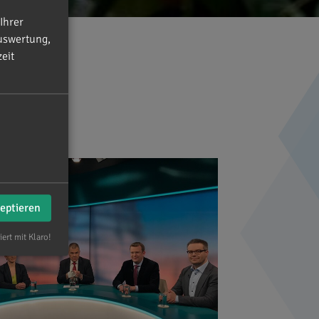
Ihrer
uswertung,
eit
zeptieren
iert mit Klaro!