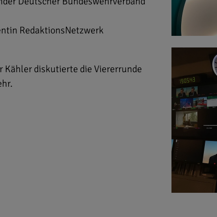
ender Deutscher Bundeswehrverband
entin RedaktionsNetzwerk
Kähler diskutierte die Viererrunde
ehr.