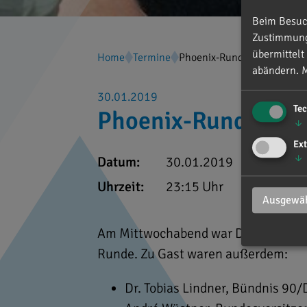
Beim Besuch
Zustimmung 
übermittelt
Home
Termine
Phoenix-Runde
abändern.
M
30.01.2019
Te
Phoenix-Runde
↓
Ext
↓
Datum:
30.01.2019
Uhrzeit:
23:15 Uhr
Ausgewäh
Am Mittwochabend war Dr. Reinhard 
Runde. Zu Gast waren außerdem:
Dr. Tobias Lindner, Bündnis 90