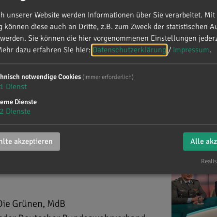
 unserer Website werden Informationen über Sie verarbeitet. Mit 
können diese auch an Dritte, z.B. zum Zweck der statistischen A
 werden. Sie können die hier vorgenommenen Einstellungen jederz
ehr dazu erfahren Sie hier:
Datenschutzerklärung
/
Impressum
.
chnisch notwendige Cookies
(immer erforderlich)
1
Dienst
erne Dienste
2
Dienste
lte akzeptieren
Alle ak
Realis
Brandl zu Gast in der Phoenix-
/Die Grünen, MdB