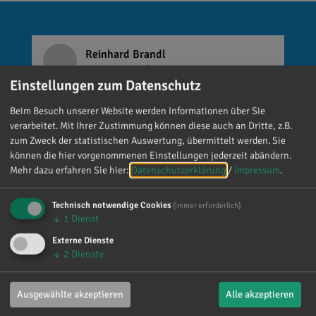
Reinhard Brandl
vor 4 Tagen
via facebook
Einstellungen zum Datenschutz
Mein meistgenutztes Wort am Samstag war:
Beim Besuch unserer Website werden Informationen über Sie
„Danke!“ 😊 Vielen Dank für die zahlreichen
verarbeitet. Mit Ihrer Zustimmung können diese auch an Dritte, z.B.
Glückwünsche, Nachrichten, Anrufe und die
zum Zweck der statistischen Auswertung, übermittelt werden. Sie
vielen lieben Worte. Ich habe mich wirklich
können die hier vorgenommenen Einstellungen jederzeit abändern.
über jede einzelne Aufmerksamkeit gefreut. Es
Mehr dazu erfahren Sie hier:
Datenschutzerklärung
/
Impressum
.
ist alles andere als selbstverständlich, dass sich
so viele Menschen die Zeit nehmen, an einen zu
Technisch notwendige Cookies
(immer erforderlich)
↓
1
Dienst
denken. Umso mehr weiß ich das zu schätzen.
Externe Dienste
↓
2
Dienste
Ausgewählte akzeptieren
Alle akzeptieren