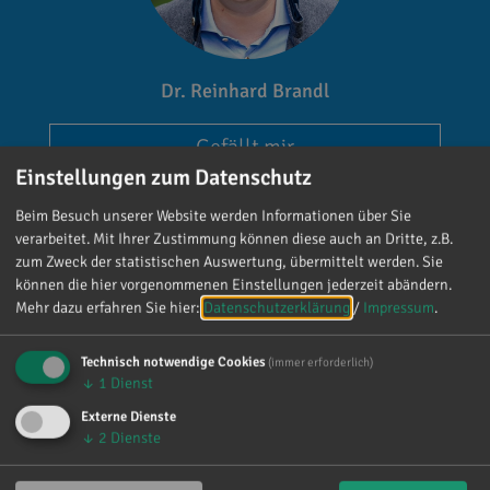
Dr. Reinhard Brandl
Gefällt mir
Einstellungen zum Datenschutz
Beim Besuch unserer Website werden Informationen über Sie
verarbeitet. Mit Ihrer Zustimmung können diese auch an Dritte, z.B.
zum Zweck der statistischen Auswertung, übermittelt werden. Sie
können die hier vorgenommenen Einstellungen jederzeit abändern.
Mehr dazu erfahren Sie hier:
Datenschutzerklärung
/
Impressum
.
Reinhard Brandl
vor 4 Tagen
via facebook
Technisch notwendige Cookies
(immer erforderlich)
↓
1
Dienst
Mein meistgenutztes Wort am Samstag war:
Externe Dienste
„Danke!“ 😊 Vielen Dank für die zahlreichen
↓
2
Dienste
Glückwünsche, Nachrichten, Anrufe und die
vielen lieben Worte. Ich habe mich wirklich