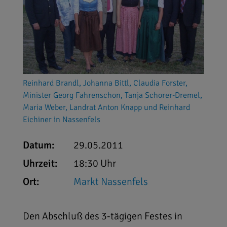
Reinhard Brandl, Johanna Bittl, Claudia Forster,
Minister Georg Fahrenschon, Tanja Schorer-Dremel,
Maria Weber, Landrat Anton Knapp und Reinhard
Eichiner in Nassenfels
Datum:
29.05.2011
Uhrzeit:
18:30 Uhr
Ort:
Markt Nassenfels
Den Abschluß des 3-tägigen Festes in