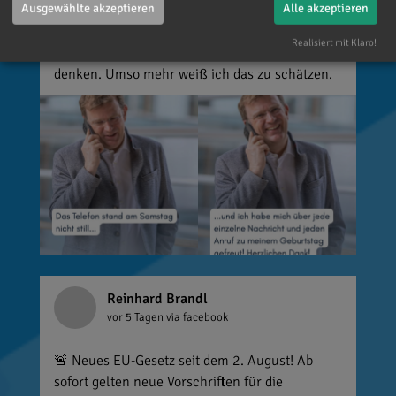
Ausgewählte akzeptieren
Alle akzeptieren
über jede einzelne Aufmerksamkeit gefreut. Es
ist alles andere als selbstverständlich, dass sich
Realisiert mit Klaro!
so viele Menschen die Zeit nehmen, an einen zu
denken. Umso mehr weiß ich das zu schätzen.
Reinhard Brandl
vor 5 Tagen
via facebook
🚨 Neues EU-Gesetz seit dem 2. August! Ab
sofort gelten neue Vorschriften für die