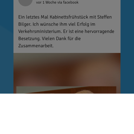
vor 1 Woche
via facebook
Ein letztes Mal Kabinettsfrühstück mit Steffen
Bilger. Ich wünsche ihm viel Erfolg im
Verkehrsministerium. Er ist eine hervorragende
Besetzung. Vielen Dank für die
Zusammenarbeit.