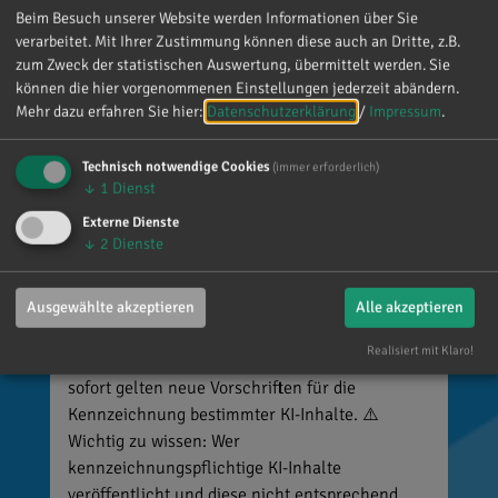
Beim Besuch unserer Website werden Informationen über Sie
verarbeitet. Mit Ihrer Zustimmung können diese auch an Dritte, z.B.
zum Zweck der statistischen Auswertung, übermittelt werden. Sie
können die hier vorgenommenen Einstellungen jederzeit abändern.
Mehr dazu erfahren Sie hier:
Datenschutzerklärung
/
Impressum
.
Technisch notwendige Cookies
(immer erforderlich)
↓
1
Dienst
Externe Dienste
↓
2
Dienste
Reinhard Brandl
Ausgewählte akzeptieren
Alle akzeptieren
vor 1 Woche
via facebook
Realisiert mit Klaro!
🚨 Neues EU-Gesetz seit dem 2. August! Ab
sofort gelten neue Vorschriften für die
Kennzeichnung bestimmter KI-Inhalte. ⚠️
Wichtig zu wissen: Wer
kennzeichnungspflichtige KI-Inhalte
veröffentlicht und diese nicht entsprechend