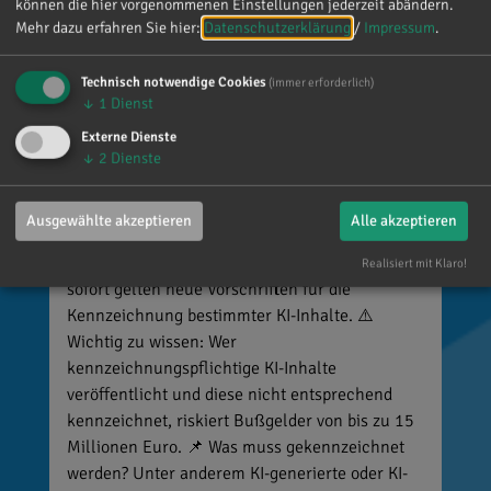
können die hier vorgenommenen Einstellungen jederzeit abändern.
Mehr dazu erfahren Sie hier:
Datenschutzerklärung
/
Impressum
.
Technisch notwendige Cookies
(immer erforderlich)
↓
1
Dienst
Externe Dienste
↓
2
Dienste
Reinhard Brandl
vor 5 Tagen
via facebook
Ausgewählte akzeptieren
Alle akzeptieren
🚨 Neues EU-Gesetz seit dem 2. August! Ab
Realisiert mit Klaro!
sofort gelten neue Vorschriften für die
Kennzeichnung bestimmter KI-Inhalte. ⚠️
Wichtig zu wissen: Wer
kennzeichnungspflichtige KI-Inhalte
veröffentlicht und diese nicht entsprechend
kennzeichnet, riskiert Bußgelder von bis zu 15
Millionen Euro. 📌 Was muss gekennzeichnet
werden? Unter anderem KI-generierte oder KI-