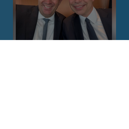
Reinhard Brandl
vor 1 Woche
via facebook
Nach einem Anschlag ist es leicht, mit dem
Finger auf andere zu zeigen. Schwieriger ist es,
auch die unbequemen Fragen an sich selbst zu