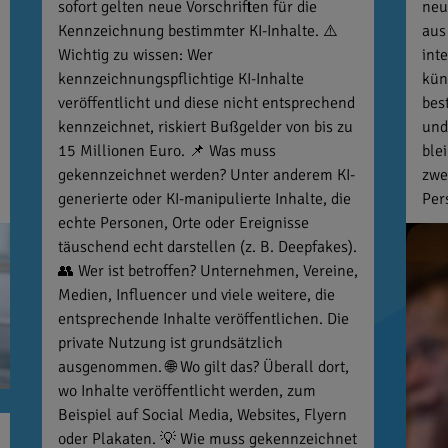
sofort gelten neue Vorschriften für die
neu
Kennzeichnung bestimmter KI-Inhalte. ⚠️
aus
Wichtig zu wissen: Wer
int
kennzeichnungspflichtige KI-Inhalte
kün
veröffentlicht und diese nicht entsprechend
bes
kennzeichnet, riskiert Bußgelder von bis zu
und
15 Millionen Euro. 📌 Was muss
ble
gekennzeichnet werden? Unter anderem KI-
zwe
generierte oder KI-manipulierte Inhalte, die
Per
echte Personen, Orte oder Ereignisse
täuschend echt darstellen (z. B. Deepfakes).
👥 Wer ist betroffen? Unternehmen, Vereine,
Medien, Influencer und viele weitere, die
entsprechende Inhalte veröffentlichen. Die
private Nutzung ist grundsätzlich
ausgenommen. 🌐 Wo gilt das? Überall dort,
wo Inhalte veröffentlicht werden, zum
Beispiel auf Social Media, Websites, Flyern
oder Plakaten. 💡 Wie muss gekennzeichnet