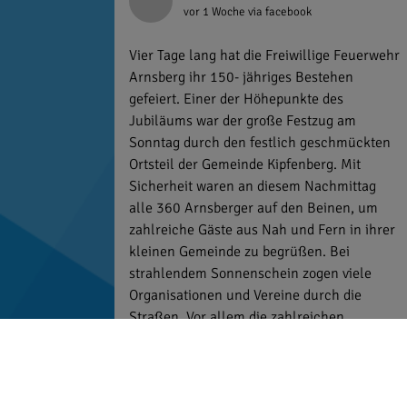
vor 1 Woche
via facebook
Vier Tage lang hat die Freiwillige Feuerwehr
Arnsberg ihr 150- jähriges Bestehen
gefeiert. Einer der Höhepunkte des
Jubiläums war der große Festzug am
Sonntag durch den festlich geschmückten
Ortsteil der Gemeinde Kipfenberg. Mit
Sicherheit waren an diesem Nachmittag
alle 360 Arnsberger auf den Beinen, um
zahlreiche Gäste aus Nah und Fern in ihrer
kleinen Gemeinde zu begrüßen. Bei
strahlendem Sonnenschein zogen viele
Organisationen und Vereine durch die
Straßen. Vor allem die zahlreichen
Gastfeuerwehren aus der Region zeigten
ihre Verbundenheit mit der Freiwilligen
Feuerwehr Arnsberg und nahmen mit
großer Freude und noch größeren Fahnen