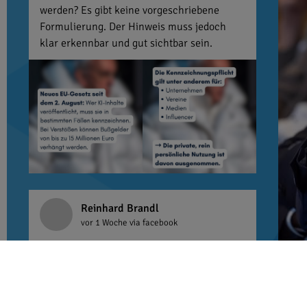
werden? Es gibt keine vorgeschriebene
Formulierung. Der Hinweis muss jedoch
klar erkennbar und gut sichtbar sein.
Reinhard Brandl
vor 1 Woche
via facebook
Ein letztes Mal Kabinettsfrühstück mit
Steffen Bilger. Ich wünsche ihm viel Erfolg
im Verkehrsministerium. Er ist eine
hervorragende Besetzung. Vielen Dank für