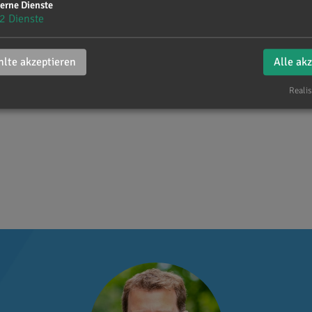
erne Dienste
2
Dienste
lte akzeptieren
Alle ak
Realis