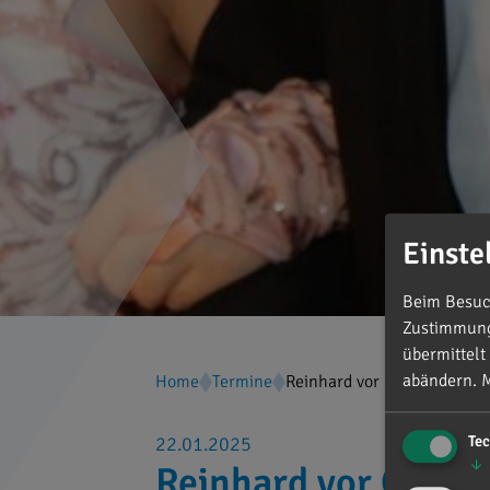
Einste
Beim Besuch
Zustimmung 
übermittelt
abändern.
M
Home
Termine
Reinhard vor Ort in Mindels
Te
22.01.2025
↓
Reinhard vor Ort in