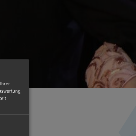
Ihrer
uswertung,
eit