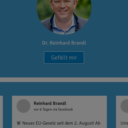
Dr. Reinhard Brandl
Gefällt mir
Reinhard Brandl
vor 6 Tagen
via facebook
🚨 Neues EU-Gesetz seit dem 2. August! Ab
Uns