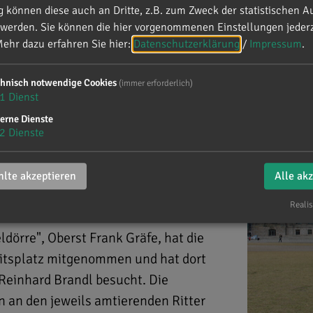
können diese auch an Dritte, z.B. zum Zweck der statistischen A
 werden. Sie können die hier vorgenommenen Einstellungen jederz
ehr dazu erfahren Sie hier:
Datenschutzerklärung
/
Impressum
.
chnisch notwendige Cookies
(immer erforderlich)
rlin
1
Dienst
erne Dienste
2
Dienste
lte akzeptieren
Alle ak
rg an der Donau
Realis
ldörre", Oberst Frank Gräfe, hat die
eitsplatz mitgenommen und hat dort
 Reinhard Brandl besucht. Die
n an den jeweils amtierenden Ritter