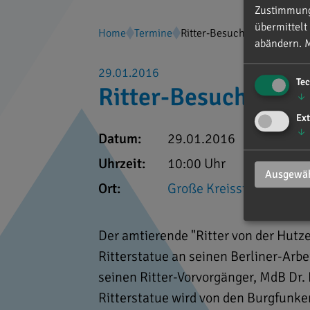
Zustimmung 
übermittelt
Home
Termine
Ritter-Besuch in Berlin
abändern.
M
29.01.2016
Te
Ritter-Besuch in Be
↓
Ext
↓
Datum:
29.01.2016
Uhrzeit:
10:00 Uhr
Ausgewäh
Ort:
Große Kreisstadt Neubu
Der amtierende "Ritter von der Hutze
Ritterstatue an seinen Berliner-Arb
seinen Ritter-Vorvorgänger, MdB Dr.
Ritterstatue wird von den Burgfunke