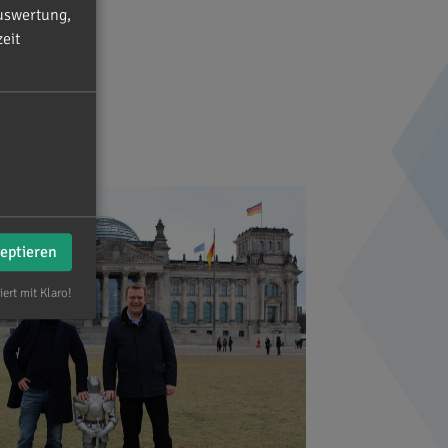
uswertung,
eit
zeptieren
iert mit Klaro!