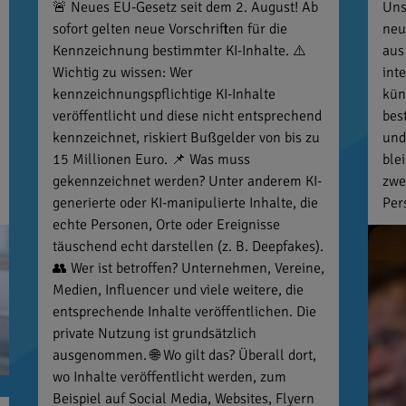
🚨 Neues EU-Gesetz seit dem 2. August! Ab
Uns
sofort gelten neue Vorschriften für die
neu
Kennzeichnung bestimmter KI-Inhalte. ⚠️
aus
Wichtig zu wissen: Wer
int
kennzeichnungspflichtige KI-Inhalte
kün
veröffentlicht und diese nicht entsprechend
bes
kennzeichnet, riskiert Bußgelder von bis zu
und
15 Millionen Euro. 📌 Was muss
ble
gekennzeichnet werden? Unter anderem KI-
zwe
generierte oder KI-manipulierte Inhalte, die
Per
echte Personen, Orte oder Ereignisse
täuschend echt darstellen (z. B. Deepfakes).
👥 Wer ist betroffen? Unternehmen, Vereine,
Medien, Influencer und viele weitere, die
entsprechende Inhalte veröffentlichen. Die
private Nutzung ist grundsätzlich
ausgenommen. 🌐 Wo gilt das? Überall dort,
wo Inhalte veröffentlicht werden, zum
Beispiel auf Social Media, Websites, Flyern