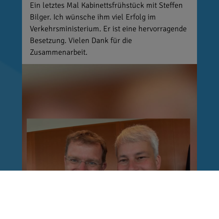
Ein letztes Mal Kabinettsfrühstück mit Steffen
Bilger. Ich wünsche ihm viel Erfolg im
Verkehrsministerium. Er ist eine hervorragende
Besetzung. Vielen Dank für die
Zusammenarbeit.