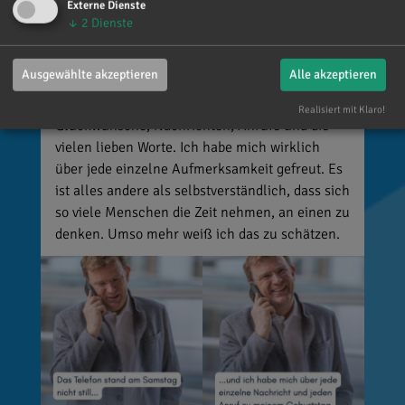
Externe Dienste
Reinhard Brandl
↓
2
Dienste
vor 4 Tagen
via facebook
Ausgewählte akzeptieren
Alle akzeptieren
Mein meistgenutztes Wort am Samstag war:
„Danke!“ 😊 Vielen Dank für die zahlreichen
Realisiert mit Klaro!
Glückwünsche, Nachrichten, Anrufe und die
vielen lieben Worte. Ich habe mich wirklich
über jede einzelne Aufmerksamkeit gefreut. Es
ist alles andere als selbstverständlich, dass sich
so viele Menschen die Zeit nehmen, an einen zu
denken. Umso mehr weiß ich das zu schätzen.