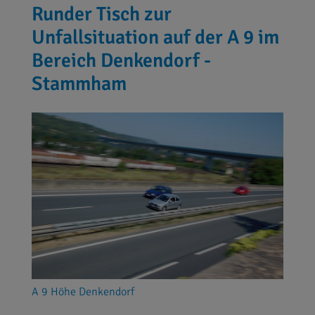
Runder Tisch zur
Unfallsituation auf der A 9 im
Bereich Denkendorf -
Stammham
A 9 Höhe Denkendorf