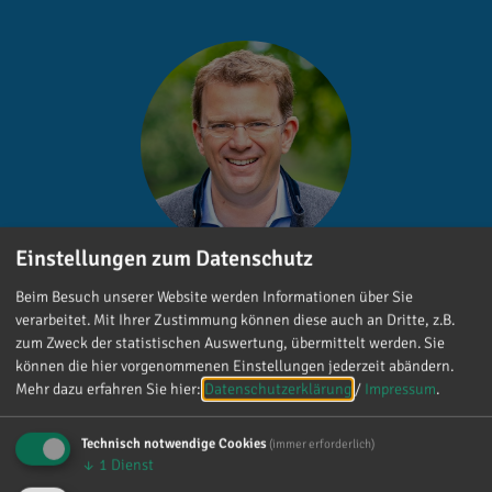
Einstellungen zum Datenschutz
Dr. Reinhard Brandl
Beim Besuch unserer Website werden Informationen über Sie
verarbeitet. Mit Ihrer Zustimmung können diese auch an Dritte, z.B.
Gefällt mir
zum Zweck der statistischen Auswertung, übermittelt werden. Sie
können die hier vorgenommenen Einstellungen jederzeit abändern.
Mehr dazu erfahren Sie hier:
Datenschutzerklärung
/
Impressum
.
Technisch notwendige Cookies
(immer erforderlich)
↓
1
Dienst