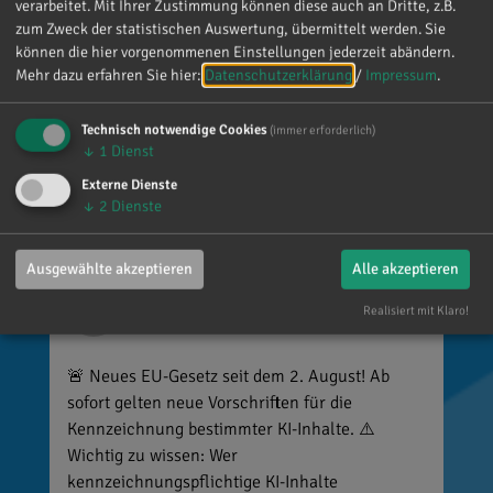
verarbeitet. Mit Ihrer Zustimmung können diese auch an Dritte, z.B.
denken. Umso mehr weiß ich das zu schätzen.
zum Zweck der statistischen Auswertung, übermittelt werden. Sie
können die hier vorgenommenen Einstellungen jederzeit abändern.
Mehr dazu erfahren Sie hier:
Datenschutzerklärung
/
Impressum
.
Technisch notwendige Cookies
(immer erforderlich)
↓
1
Dienst
Externe Dienste
↓
2
Dienste
Ausgewählte akzeptieren
Alle akzeptieren
Reinhard Brandl
Realisiert mit Klaro!
vor 4 Tagen
via facebook
🚨 Neues EU-Gesetz seit dem 2. August! Ab
sofort gelten neue Vorschriften für die
Kennzeichnung bestimmter KI-Inhalte. ⚠️
Wichtig zu wissen: Wer
kennzeichnungspflichtige KI-Inhalte