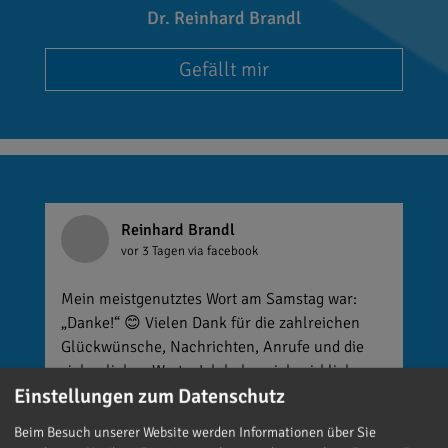
Dr. Reinhard Brandl
Gefällt mir
Reinhard Brandl
vor 3 Tagen
via facebook
Mein meistgenutztes Wort am Samstag war:
„Danke!“ 😊 Vielen Dank für die zahlreichen
Glückwünsche, Nachrichten, Anrufe und die
vielen lieben Worte. Ich habe mich wirklich
Einstellungen zum Datenschutz
über jede einzelne Aufmerksamkeit gefreut. Es
ist alles andere als selbstverständlich, dass sich
Beim Besuch unserer Website werden Informationen über Sie
so viele Menschen die Zeit nehmen, an einen zu