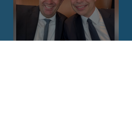
Reinhard Brandl
vor 1 Woche
via facebook
Nach einem Anschlag ist es leicht, mit dem
Finger auf andere zu zeigen. Schwieriger ist es,
auch die unbequemen Fragen an sich selbst zu