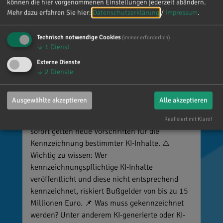
können die hier vorgenommenen Einstellungen jederzeit abändern.
Mehr dazu erfahren Sie hier:
Datenschutzerklärung
/
Impressum
.
Technisch notwendige Cookies
(immer erforderlich)
↓
1
Dienst
Externe Dienste
↓
2
Dienste
Reinhard Brandl
vor 6 Tagen
via facebook
Ausgewählte akzeptieren
Alle akzeptieren
🚨 Neues EU-Gesetz seit dem 2. August! Ab
Realisiert mit Klaro!
sofort gelten neue Vorschriften für die
Kennzeichnung bestimmter KI-Inhalte. ⚠️
Wichtig zu wissen: Wer
kennzeichnungspflichtige KI-Inhalte
veröffentlicht und diese nicht entsprechend
kennzeichnet, riskiert Bußgelder von bis zu 15
Millionen Euro. 📌 Was muss gekennzeichnet
werden? Unter anderem KI-generierte oder KI-