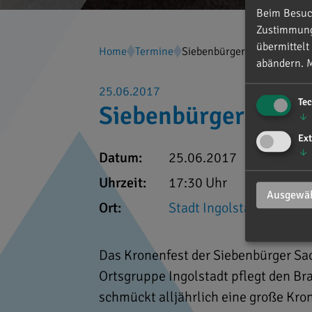
Beim Besuch
Zustimmung 
übermittelt
Home
Termine
Siebenbürger Sachsen - Kr
abändern.
M
25.06.2017
Te
Siebenbürger Sachs
↓
Ext
↓
Datum:
25.06.2017
Uhrzeit:
17:30 Uhr
Ausgewäh
Ort:
Stadt Ingolstadt
Das Kronenfest der Siebenbürger Sac
Ortsgruppe Ingolstadt pflegt den Br
schmückt alljährlich eine große Kro