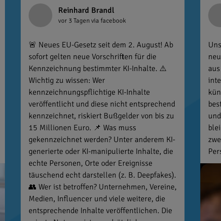
Reinhard Brandl
vor 3 Tagen
via facebook
🚨 Neues EU-Gesetz seit dem 2. August! Ab
Uns
sofort gelten neue Vorschriften für die
neu
Kennzeichnung bestimmter KI-Inhalte. ⚠️
aus
Wichtig zu wissen: Wer
int
kennzeichnungspflichtige KI-Inhalte
kün
veröffentlicht und diese nicht entsprechend
bes
kennzeichnet, riskiert Bußgelder von bis zu
und
15 Millionen Euro. 📌 Was muss
ble
gekennzeichnet werden? Unter anderem KI-
zwe
generierte oder KI-manipulierte Inhalte, die
Per
echte Personen, Orte oder Ereignisse
täuschend echt darstellen (z. B. Deepfakes).
👥 Wer ist betroffen? Unternehmen, Vereine,
Medien, Influencer und viele weitere, die
entsprechende Inhalte veröffentlichen. Die