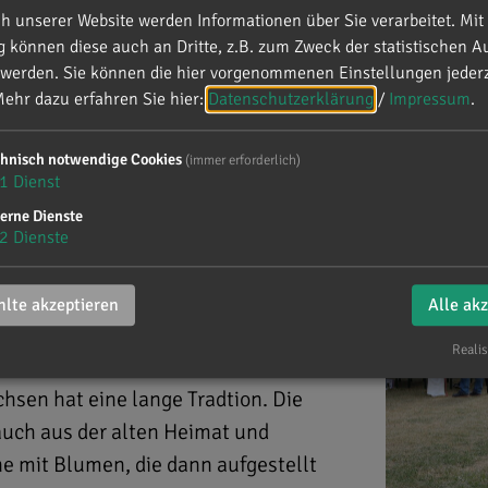
 unserer Website werden Informationen über Sie verarbeitet. Mit 
können diese auch an Dritte, z.B. zum Zweck der statistischen A
 werden. Sie können die hier vorgenommenen Einstellungen jederz
onenfest
ehr dazu erfahren Sie hier:
Datenschutzerklärung
/
Impressum
.
chnisch notwendige Cookies
(immer erforderlich)
en - Kronenfest
1
Dienst
erne Dienste
2
Dienste
lte akzeptieren
Alle ak
Realis
hsen hat eine lange Tradtion. Die
auch aus der alten Heimat und
ne mit Blumen, die dann aufgestellt