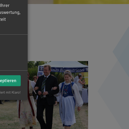
Ihrer
uswertung,
eit
zeptieren
iert mit Klaro!