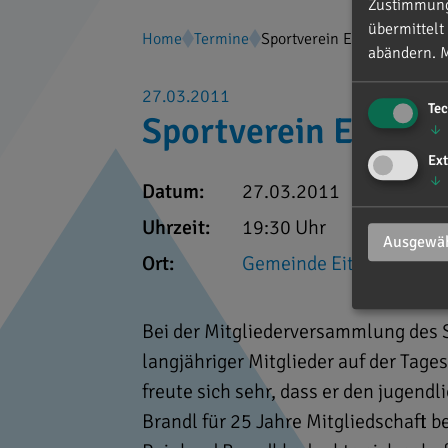
Zustimmung 
übermittelt
Home
Termine
Sportverein Eitensheim
abändern.
M
27.03.2011
Te
Sportverein Eitens
↓
Ext
↓
Datum:
27.03.2011
Uhrzeit:
19:30 Uhr
Ausgewäh
Ort:
Gemeinde Eitensheim
Bei der Mitgliederversammlung des 
langjähriger Mitglieder auf der Tage
freute sich sehr, dass er den jugend
Brandl für 25 Jahre Mitgliedschaft b