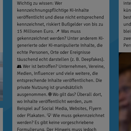
Wichtig zu wissen: Wer
int
kennzeichnungspflichtige KI-Inhalte
kün
veröffentlicht und diese nicht entsprechend
bes
kennzeichnet, riskiert Bußgelder von bis zu
und
15 Millionen Euro. 📌 Was muss
ble
gekennzeichnet werden? Unter anderem KI-
zwe
generierte oder KI-manipulierte Inhalte, die
Per
echte Personen, Orte oder Ereignisse
täuschend echt darstellen (z. B. Deepfakes).
👥 Wer ist betroffen? Unternehmen, Vereine,
Medien, Influencer und viele weitere, die
entsprechende Inhalte veröffentlichen. Die
private Nutzung ist grundsätzlich
ausgenommen. 🌐 Wo gilt das? Überall dort,
wo Inhalte veröffentlicht werden, zum
Beispiel auf Social Media, Websites, Flyern
oder Plakaten. 💡 Wie muss gekennzeichnet
werden? Es gibt keine vorgeschriebene
Formulierung. Der Hinweis muss jedoch