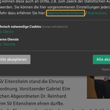
können diese auch an Dritte, z.B. zum Zweck der statistischen A
 werden. Sie können die hier vorgenommenen Einstellungen jederz
ehr dazu erfahren Sie hier:
Datenschutzerklärung
/
Impressum
.
chnisch notwendige Cookies
(immer erforderlich)
heim
1
Dienst
erne Dienste
2
Dienste
lte akzeptieren
Alle ak
Realis
SV Eitensheim stand die Ehrung
sordnung. Vorsitzender Gabriel Elm
lichen Abgeordneten Dr. Reinhard
eim SV Eitensheim ehren durfte.