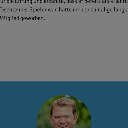
r die Ehrung und erzählte, dass er bereits als 9-jähri
ischtennis-Spieler war, hatte ihn der damalige langj
 Mitglied geworben.