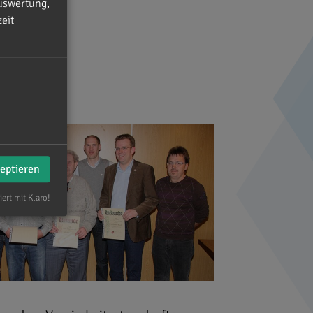
uswertung,
eit
zeptieren
iert mit Klaro!