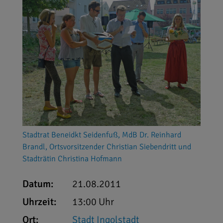
Stadtrat Beneidkt Seidenfuß, MdB Dr. Reinhard
Brandl, Ortsvorsitzender Christian Siebendritt und
Stadträtin Christina Hofmann
Datum:
21.08.2011
Uhrzeit:
13:00 Uhr
Ort:
Stadt Ingolstadt