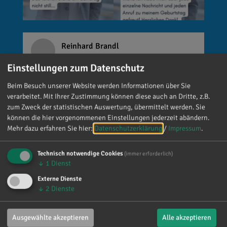
Reinhard Brandl
vor 4 Tagen
via facebook
Einstellungen zum Datenschutz
🚨 Neues EU-Gesetz seit dem 2. August! Ab
Beim Besuch unserer Website werden Informationen über Sie
sofort gelten neue Vorschriften für die
verarbeitet. Mit Ihrer Zustimmung können diese auch an Dritte, z.B.
Kennzeichnung bestimmter KI-Inhalte. ⚠️
zum Zweck der statistischen Auswertung, übermittelt werden. Sie
Wichtig zu wissen: Wer
können die hier vorgenommenen Einstellungen jederzeit abändern.
Mehr dazu erfahren Sie hier:
Datenschutzerklärung
/
Impressum
.
kennzeichnungspflichtige KI-Inhalte
veröffentlicht und diese nicht entsprechend
kennzeichnet, riskiert Bußgelder von bis zu 15
Technisch notwendige Cookies
(immer erforderlich)
↓
1
Dienst
Millionen Euro. 📌 Was muss gekennzeichnet
werden? Unter anderem KI-generierte oder KI-
Externe Dienste
↓
2
Dienste
manipulierte Inhalte, die echte Personen, Orte
oder Ereignisse täuschend echt darstellen (z. B.
Deepfakes). 👥 Wer ist betroffen? Unternehmen,
Ausgewählte akzeptieren
Alle akzeptieren