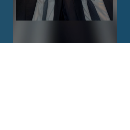
Reinhard Brandl
vor 1 Woche
via facebook
Nach einem Anschlag ist es leicht, mit dem
Finger auf andere zu zeigen. Schwieriger ist es,
auch die unbequemen Fragen an sich selbst zu
stellen. Was haben wir übersehen? Wo haben
unsere Sicherheitsmechanismen nicht
funktioniert? Und was müssen Politik, Justiz