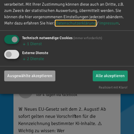
verarbeitet. Mit Ihrer Zustimmung können diese auch an Dritte, z.B.
so viele Menschen die Zeit nehmen, an einen zu
zum Zweck der statistischen Auswertung, übermittelt werden. Sie
denken. Umso mehr weiß ich das zu schätzen.
können die hier vorgenommenen Einstellungen jederzeit abändern.
Mehr dazu erfahren Sie hier:
Datenschutzerklärung
/
Impressum
.
Technisch notwendige Cookies
(immer erforderlich)
↓
1
Dienst
Externe Dienste
↓
2
Dienste
Ausgewählte akzeptieren
Alle akzeptieren
Realisiert mit Klaro!
Reinhard Brandl
vor 4 Tagen
via facebook
🚨 Neues EU-Gesetz seit dem 2. August! Ab
sofort gelten neue Vorschriften für die
Kennzeichnung bestimmter KI-Inhalte. ⚠️
Wichtig zu wissen: Wer