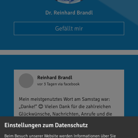
Dr. Reinhard Brandl
Gefällt mir
Reinhard Brandl
vor 3 Tagen
via facebook
Mein meistgenutztes Wort am Samstag war:
„Danke!“ 😊 Vielen Dank für die zahlreichen
Glückwünsche, Nachrichten, Anrufe und die
vielen lieben Worte. Ich habe mich wirklich
Einstellungen zum Datenschutz
über jede einzelne Aufmerksamkeit gefreut. Es
ist alles andere als selbstverständlich, dass sich
Beim Besuch unserer Website werden Informationen über Sie