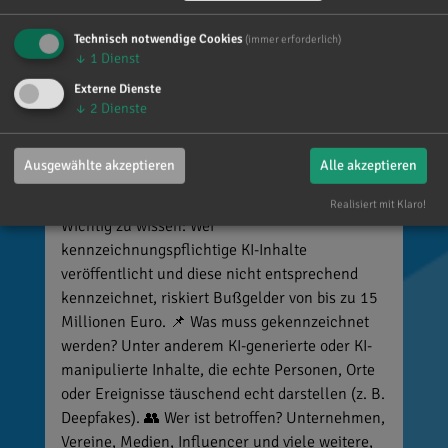
Technisch notwendige Cookies
(immer erforderlich)
↓
1
Dienst
Reinhard Brandl
Externe Dienste
vor 3 Tagen
via facebook
↓
2
Dienste
🚨 Neues EU-Gesetz seit dem 2. August! Ab
Ausgewählte akzeptieren
Alle akzeptieren
sofort gelten neue Vorschriften für die
Kennzeichnung bestimmter KI-Inhalte. ⚠️
Realisiert mit Klaro!
Wichtig zu wissen: Wer
kennzeichnungspflichtige KI-Inhalte
veröffentlicht und diese nicht entsprechend
kennzeichnet, riskiert Bußgelder von bis zu 15
Millionen Euro. 📌 Was muss gekennzeichnet
werden? Unter anderem KI-generierte oder KI-
manipulierte Inhalte, die echte Personen, Orte
oder Ereignisse täuschend echt darstellen (z. B.
Deepfakes). 👥 Wer ist betroffen? Unternehmen,
Vereine, Medien, Influencer und viele weitere,