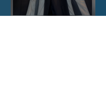
Reinhard Brandl
vor 1 Woche
via facebook
Nach einem Anschlag ist es leicht, mit dem
Finger auf andere zu zeigen. Schwieriger ist es,
auch die unbequemen Fragen an sich selbst zu
stellen. Was haben wir übersehen? Wo haben
unsere Sicherheitsmechanismen nicht
funktioniert? Und was müssen Politik, Justiz
und Sicherheitsbehörden jetzt besser machen?