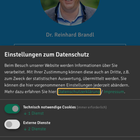
Dr. Reinhard Brandl
Gefällt mir
Einstellungen zum Datenschutz
Beim Besuch unserer Website werden Informationen über Sie
verarbeitet. Mit Ihrer Zustimmung können diese auch an Dritte, z.B.
zum Zweck der statistischen Auswertung, übermittelt werden. Sie
können die hier vorgenommenen Einstellungen jederzeit abändern.
Mehr dazu erfahren Sie hier:
Datenschutzerklärung
/
Impressum
.
Reinhard Brandl
Technisch notwendige Cookies
vor 2 Tagen
via facebook
(immer erforderlich)
↓
1
Dienst
Mein meistgenutztes Wort am Samstag war:
Externe Dienste
↓
2
Dienste
„Danke!“ 😊 Vielen Dank für die zahlreichen
Glückwünsche, Nachrichten, Anrufe und die