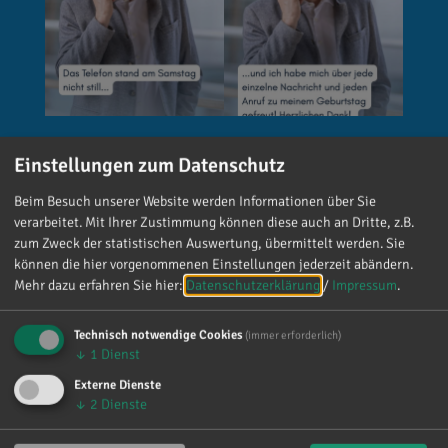
Einstellungen zum Datenschutz
Reinhard Brandl
vor 6 Tagen
via facebook
Beim Besuch unserer Website werden Informationen über Sie
verarbeitet. Mit Ihrer Zustimmung können diese auch an Dritte, z.B.
🚨 Neues EU-Gesetz seit dem 2. August! Ab
zum Zweck der statistischen Auswertung, übermittelt werden. Sie
sofort gelten neue Vorschriften für die
können die hier vorgenommenen Einstellungen jederzeit abändern.
Kennzeichnung bestimmter KI-Inhalte. ⚠️
Mehr dazu erfahren Sie hier:
Datenschutzerklärung
/
Impressum
.
Wichtig zu wissen: Wer
kennzeichnungspflichtige KI-Inhalte
Technisch notwendige Cookies
(immer erforderlich)
↓
1
Dienst
veröffentlicht und diese nicht entsprechend
kennzeichnet, riskiert Bußgelder von bis zu 15
Externe Dienste
Millionen Euro. 📌 Was muss gekennzeichnet
↓
2
Dienste
werden? Unter anderem KI-generierte oder KI-