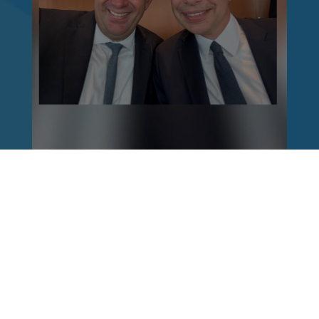
Reinhard Brandl
vor 1 Woche
via facebook
Nach einem Anschlag ist es leicht, mit dem
Finger auf andere zu zeigen. Schwieriger ist es,
auch die unbequemen Fragen an sich selbst zu