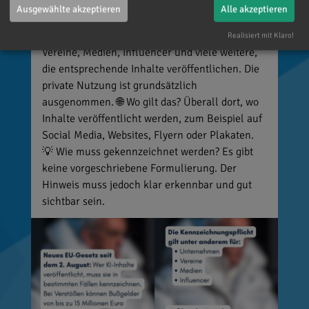
manipulierte Inhalte, die echte Personen, Orte
Ausgewählte akzeptieren
Alle akzeptieren
oder Ereignisse täuschend echt darstellen (z. B.
Deepfakes). 👥 Wer ist betroffen? Unternehmen,
Realisiert mit Klaro!
Vereine, Medien, Influencer und viele weitere,
die entsprechende Inhalte veröffentlichen. Die
private Nutzung ist grundsätzlich
ausgenommen. 🌐 Wo gilt das? Überall dort, wo
Inhalte veröffentlicht werden, zum Beispiel auf
Social Media, Websites, Flyern oder Plakaten.
💡 Wie muss gekennzeichnet werden? Es gibt
keine vorgeschriebene Formulierung. Der
Hinweis muss jedoch klar erkennbar und gut
sichtbar sein.