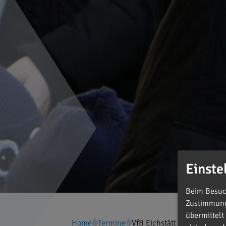
Einste
Beim Besuch
Zustimmung 
übermittelt
Home
Termine
VfB Eichstätt - Jahresabsch