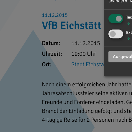
abändern.
M
11.12.2015
Te
VfB Eichstätt - Jah
↓
Ext
↓
Datum:
11.12.2015
Uhrzeit:
19:00 Uhr
Ausgewäh
Ort:
Stadt Eichstätt
Nach einem erfolgreichen Jahr hatte 
Jahresabschlussfeier seine aktiven 
Freunde und Förderer eingeladen. G
Brandl der Einladung gefolgt und ste
4-tägige Reise für 2 Personen nach B