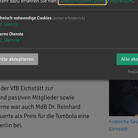
ehr dazu erfahren Sie hier:
Datenschutzerklärung
/
Impressum
.
chnisch notwendige Cookies
(immer erforderlich)
resabschlussfeier
1
Dienst
erne Dienste
2
Dienste
lte akzeptieren
Alle ak
Realis
der VfB Eichstätt zur
und passiven Mitglieder sowie
erne war auch MdB Dr. Reinhard
uerte als Preis für die Tombola eine
Fröhliche Ges
erlin bei.
Eichstätt