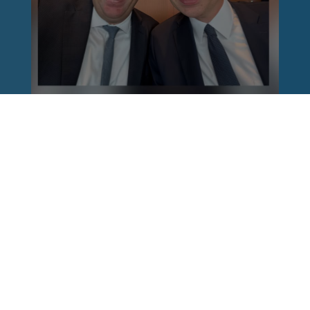
Reinhard Brandl
vor 1 Woche
via facebook
Nach einem Anschlag ist es leicht, mit dem
Finger auf andere zu zeigen. Schwieriger ist es,
auch die unbequemen Fragen an sich selbst zu
stellen. Was haben wir übersehen? Wo haben