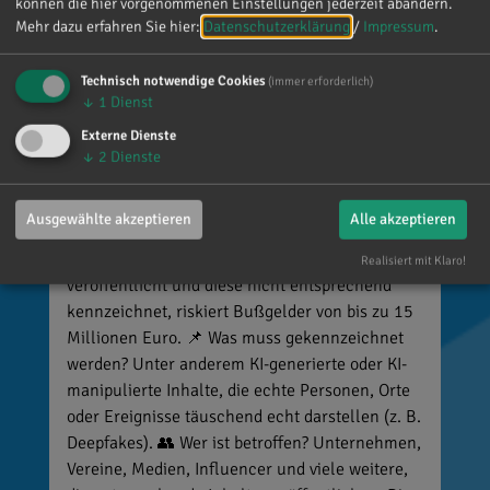
können die hier vorgenommenen Einstellungen jederzeit abändern.
Mehr dazu erfahren Sie hier:
Datenschutzerklärung
/
Impressum
.
Reinhard Brandl
Technisch notwendige Cookies
(immer erforderlich)
vor 4 Tagen
via facebook
↓
1
Dienst
Externe Dienste
🚨 Neues EU-Gesetz seit dem 2. August! Ab
↓
2
Dienste
sofort gelten neue Vorschriften für die
Kennzeichnung bestimmter KI-Inhalte. ⚠️
Ausgewählte akzeptieren
Alle akzeptieren
Wichtig zu wissen: Wer
kennzeichnungspflichtige KI-Inhalte
Realisiert mit Klaro!
veröffentlicht und diese nicht entsprechend
kennzeichnet, riskiert Bußgelder von bis zu 15
Millionen Euro. 📌 Was muss gekennzeichnet
werden? Unter anderem KI-generierte oder KI-
manipulierte Inhalte, die echte Personen, Orte
oder Ereignisse täuschend echt darstellen (z. B.
Deepfakes). 👥 Wer ist betroffen? Unternehmen,
Vereine, Medien, Influencer und viele weitere,