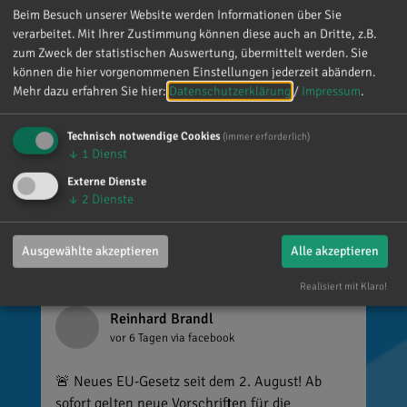
vielen lieben Worte. Ich habe mich wirklich
Beim Besuch unserer Website werden Informationen über Sie
über jede einzelne Aufmerksamkeit gefreut. Es
verarbeitet. Mit Ihrer Zustimmung können diese auch an Dritte, z.B.
ist alles andere als selbstverständlich, dass sich
zum Zweck der statistischen Auswertung, übermittelt werden. Sie
so viele Menschen die Zeit nehmen, an einen zu
können die hier vorgenommenen Einstellungen jederzeit abändern.
denken. Umso mehr weiß ich das zu schätzen.
Mehr dazu erfahren Sie hier:
Datenschutzerklärung
/
Impressum
.
Technisch notwendige Cookies
(immer erforderlich)
↓
1
Dienst
Externe Dienste
↓
2
Dienste
Ausgewählte akzeptieren
Alle akzeptieren
Realisiert mit Klaro!
Reinhard Brandl
vor 6 Tagen
via facebook
🚨 Neues EU-Gesetz seit dem 2. August! Ab
sofort gelten neue Vorschriften für die