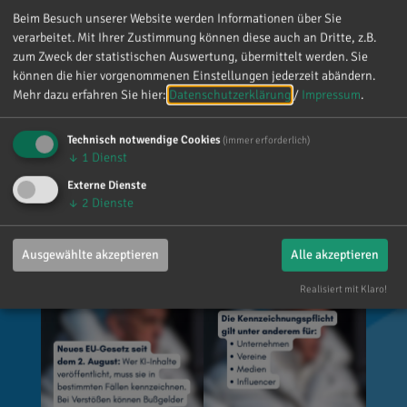
manipulierte Inhalte, die echte Personen, Orte
Beim Besuch unserer Website werden Informationen über Sie
oder Ereignisse täuschend echt darstellen (z. B.
verarbeitet. Mit Ihrer Zustimmung können diese auch an Dritte, z.B.
zum Zweck der statistischen Auswertung, übermittelt werden. Sie
Deepfakes). 👥 Wer ist betroffen? Unternehmen,
können die hier vorgenommenen Einstellungen jederzeit abändern.
Vereine, Medien, Influencer und viele weitere,
Mehr dazu erfahren Sie hier:
Datenschutzerklärung
/
Impressum
.
die entsprechende Inhalte veröffentlichen. Die
private Nutzung ist grundsätzlich
Technisch notwendige Cookies
(immer erforderlich)
ausgenommen. 🌐 Wo gilt das? Überall dort, wo
↓
1
Dienst
Inhalte veröffentlicht werden, zum Beispiel auf
Externe Dienste
Social Media, Websites, Flyern oder Plakaten.
↓
2
Dienste
💡 Wie muss gekennzeichnet werden? Es gibt
keine vorgeschriebene Formulierung. Der
Ausgewählte akzeptieren
Alle akzeptieren
Hinweis muss jedoch klar erkennbar und gut
sichtbar sein.
Realisiert mit Klaro!