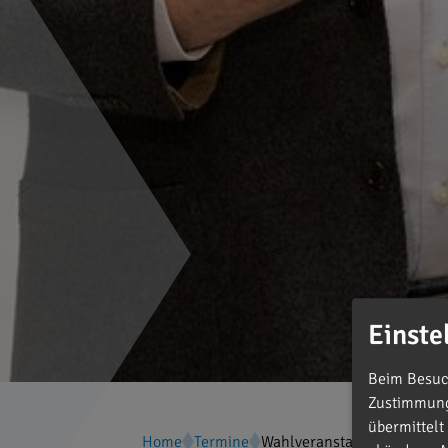
Einste
Beim Besuch
Zustimmung 
übermittelt
Home
Termine
Wahlveranstaltung mit Bürg