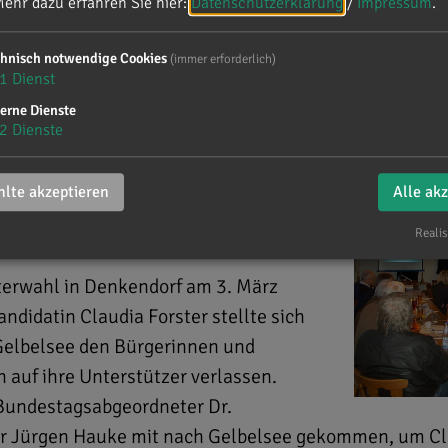
ehr dazu erfahren Sie hier:
Datenschutzerklärung
/
Impressum
.
chnisch notwendige Cookies
(immer erforderlich)
mit Bürgermeisterkandidatin 
1
Dienst
erne Dienste
2
Dienste
lte akzeptieren
Alle ak
Realis
terwahl in Denkendorf am 3. März
didatin Claudia Forster stellte sich
Gelbelsee den Bürgerinnen und
h auf ihre Unterstützer verlassen.
Bundestagsabgeordneter Dr.
r Jürgen Hauke mit nach Gelbelsee gekommen, um Cla