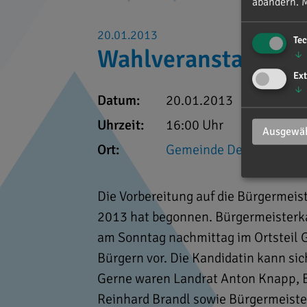
abändern.
M
20.01.2013
Te
Wahlveranstaltung 
↓
Ext
↓
Datum:
20.01.2013
Uhrzeit:
16:00 Uhr
Ausgewäh
Ort:
Gemeinde Denkendorf
Die Vorbereitung auf die Bürgermeis
2013 hat begonnen. Bürgermeisterkan
am Sonntag nachmittag im Ortsteil 
Bürgern vor. Die Kandidatin kann sic
Gerne waren Landrat Anton Knapp, 
Reinhard Brandl sowie Bürgermeiste