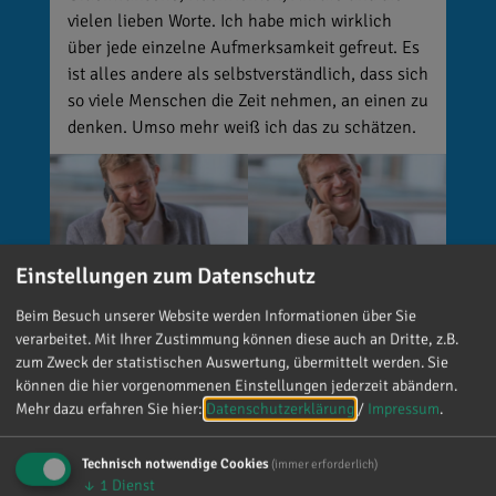
vielen lieben Worte. Ich habe mich wirklich
über jede einzelne Aufmerksamkeit gefreut. Es
ist alles andere als selbstverständlich, dass sich
so viele Menschen die Zeit nehmen, an einen zu
denken. Umso mehr weiß ich das zu schätzen.
Einstellungen zum Datenschutz
Beim Besuch unserer Website werden Informationen über Sie
verarbeitet. Mit Ihrer Zustimmung können diese auch an Dritte, z.B.
zum Zweck der statistischen Auswertung, übermittelt werden. Sie
können die hier vorgenommenen Einstellungen jederzeit abändern.
Reinhard Brandl
Mehr dazu erfahren Sie hier:
Datenschutzerklärung
/
Impressum
.
vor 4 Tagen
via facebook
Technisch notwendige Cookies
(immer erforderlich)
🚨 Neues EU-Gesetz seit dem 2. August! Ab
↓
1
Dienst