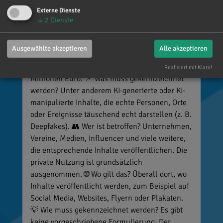
sofort gelten neue Vorschriften für die
Externe Dienste
Kennzeichnung bestimmter KI-Inhalte. ⚠️
↓
2
Dienste
Wichtig zu wissen: Wer
kennzeichnungspflichtige KI-Inhalte
Ausgewählte akzeptieren
Alle akzeptieren
veröffentlicht und diese nicht entsprechend
kennzeichnet, riskiert Bußgelder von bis zu 15
Realisiert mit Klaro!
Millionen Euro. 📌 Was muss gekennzeichnet
werden? Unter anderem KI-generierte oder KI-
manipulierte Inhalte, die echte Personen, Orte
oder Ereignisse täuschend echt darstellen (z. B.
Deepfakes). 👥 Wer ist betroffen? Unternehmen,
Vereine, Medien, Influencer und viele weitere,
die entsprechende Inhalte veröffentlichen. Die
private Nutzung ist grundsätzlich
ausgenommen. 🌐 Wo gilt das? Überall dort, wo
Inhalte veröffentlicht werden, zum Beispiel auf
Social Media, Websites, Flyern oder Plakaten.
💡 Wie muss gekennzeichnet werden? Es gibt
keine vorgeschriebene Formulierung. Der