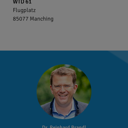
WTD 61
Flugplatz
85077
Manching
Dr. Reinhard Brandl