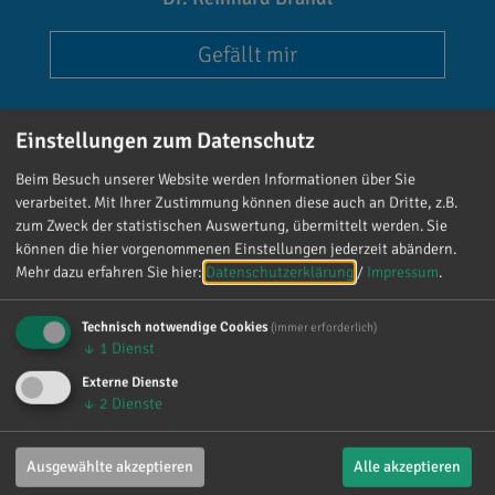
Gefällt mir
Einstellungen zum Datenschutz
Beim Besuch unserer Website werden Informationen über Sie
verarbeitet. Mit Ihrer Zustimmung können diese auch an Dritte, z.B.
zum Zweck der statistischen Auswertung, übermittelt werden. Sie
Reinhard Brandl
können die hier vorgenommenen Einstellungen jederzeit abändern.
vor 2 Tagen
via facebook
Mehr dazu erfahren Sie hier:
Datenschutzerklärung
/
Impressum
.
Mein meistgenutztes Wort am Samstag war:
Technisch notwendige Cookies
(immer erforderlich)
„Danke!“ 😊 Vielen Dank für die zahlreichen
↓
1
Dienst
Glückwünsche, Nachrichten, Anrufe und die
Externe Dienste
vielen lieben Worte. Ich habe mich wirklich
↓
2
Dienste
über jede einzelne Aufmerksamkeit gefreut. Es
ist alles andere als selbstverständlich, dass sich
so viele Menschen die Zeit nehmen, an einen zu
Ausgewählte akzeptieren
Alle akzeptieren
denken. Umso mehr weiß ich das zu schätzen.