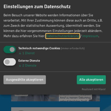
Einstellungen zum Datenschutz
Mein meistgenutztes Wort am Samstag war:
„Danke!“ 😊 Vielen Dank für die zahlreichen
Beim Besuch unserer Website werden Informationen über Sie
verarbeitet. Mit Ihrer Zustimmung können diese auch an Dritte, z.B.
Glückwünsche, Nachrichten, Anrufe und die
zum Zweck der statistischen Auswertung, übermittelt werden. Sie
vielen lieben Worte. Ich habe mich wirklich
können die hier vorgenommenen Einstellungen jederzeit abändern.
über jede einzelne Aufmerksamkeit gefreut. Es
Mehr dazu erfahren Sie hier:
Datenschutzerklärung
/
Impressum
.
ist alles andere als selbstverständlich, dass sich
so viele Menschen die Zeit nehmen, an einen zu
Technisch notwendige Cookies
(immer erforderlich)
denken. Umso mehr weiß ich das zu schätzen.
↓
1
Dienst
Externe Dienste
↓
2
Dienste
Ausgewählte akzeptieren
Alle akzeptieren
Realisiert mit Klaro!