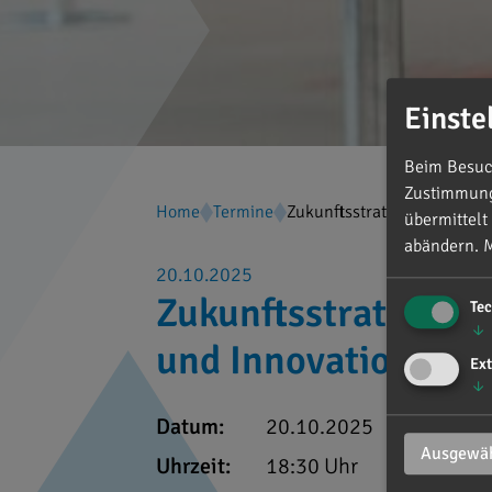
Einste
Beim Besuch
Zustimmung 
Home
Termine
Zukunftsstrategie Deutschl
übermittelt
abändern.
M
20.10.2025
Zukunftsstrategie D
Te
↓
und Innovation mit 
Ext
↓
Datum:
20.10.2025
Ausgewäh
Uhrzeit:
18:30 Uhr