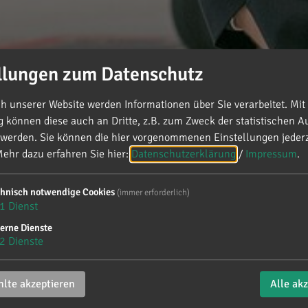
llungen zum Datenschutz
 unserer Website werden Informationen über Sie verarbeitet. Mit 
können diese auch an Dritte, z.B. zum Zweck der statistischen A
ands in den Bereichen Digitalisierung und Innovation mit Bundesdi
 werden. Sie können die hier vorgenommenen Einstellungen jederz
ehr dazu erfahren Sie hier:
Datenschutzerklärung
/
Impressum
.
eutschlands in den Bereichen
chnisch notwendige Cookies
(immer erforderlich)
1
Dienst
Bundesdigitalminister Dr. K
erne Dienste
2
Dienste
lte akzeptieren
Alle ak