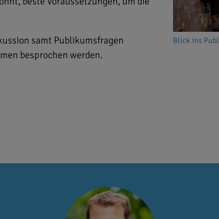
hnt, beste Voraussetzungen, um die
skussion samt Publikumsfragen
Blick ins Pub
emen besprochen werden.