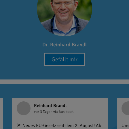
Dr. Reinhard Brandl
Gefällt mir
Reinhard Brandl
vor 3 Tagen
via facebook
🚨 Neues EU-Gesetz seit dem 2. August! Ab
Uns