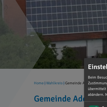
Einste
Beim Besuch
Home
Wahlkreis
Gemeinde Adelschlag
Zustimmung 
übermittelt
abändern.
M
Gemeinde Adelschl