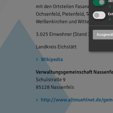
Te
mit den Ortsteilen Fasanerie, Forst
↓
Ochsenfeld, Pietenfeld, Tempelhof,
Ext
↓
Weißenkirchen und Wittenfeld
3.025 Einwohner (Stand 31.12.2020
Ausgewäh
Landkreis Eichstätt
Wikipedia
Verwaltungsgemeinschaft Nassenfe
Schulstraße 9
85128
Nassenfels
http://www.altmuehlnet.de/gem