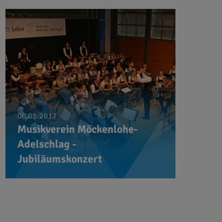
06.05.2017
Musikverein Möckenlohe-
Adelschlag -
Jubiläumskonzert