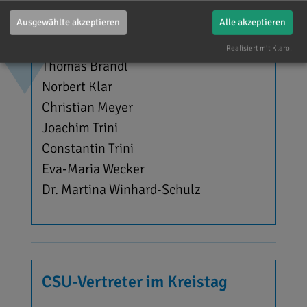
Ausgewählte akzeptieren
Alle akzeptieren
Manfred Diepold (1. Bürgermeister)
Peter Funk (2. Bürgermeister)
Realisiert mit Klaro!
Thomas Brandl
Norbert Klar
Christian Meyer
Joachim Trini
Constantin Trini
Eva-Maria Wecker
Dr. Martina Winhard-Schulz
CSU-Vertreter im Kreistag