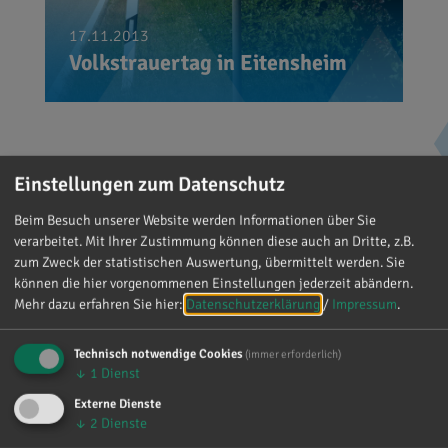
17.11.2013
Volkstrauertag in Eitensheim
Einstellungen zum Datenschutz
‹
1
2
...
6
7
8
9
Beim Besuch unserer Website werden Informationen über Sie
10
11
12
...
17
18
›
verarbeitet. Mit Ihrer Zustimmung können diese auch an Dritte, z.B.
zum Zweck der statistischen Auswertung, übermittelt werden. Sie
können die hier vorgenommenen Einstellungen jederzeit abändern.
Ihre Ansprechpartner in
Mehr dazu erfahren Sie hier:
Datenschutzerklärung
/
Impressum
.
Eitensheim
Technisch notwendige Cookies
(immer erforderlich)
↓
1
Dienst
Externe Dienste
↓
2
Dienste
CSU-Fraktion im Gemeinderat