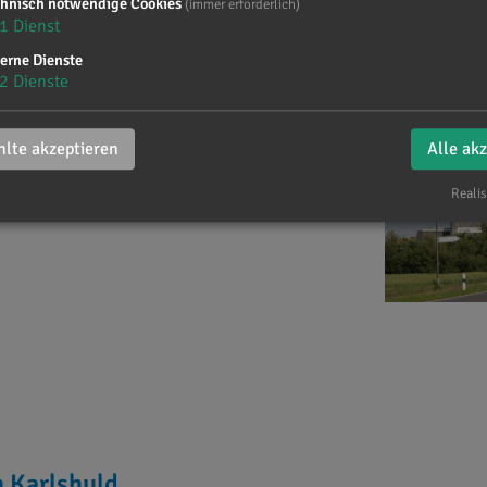
chnisch notwendige Cookies
(immer erforderlich)
hohenried, Kochheim, Nazibühl und
1
Dienst
erne Dienste
2
Dienste
)
lte akzeptieren
Alle ak
n
Realis
n Karlshuld