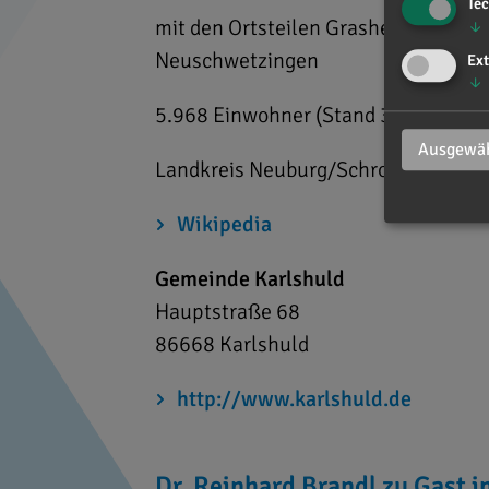
Te
mit den Ortsteilen Grasheim, Klein
↓
Neuschwetzingen
Ext
↓
5.968 Einwohner (Stand 31.12.2020
Ausgewäh
Landkreis Neuburg/Schrobenhause
Wikipedia
Gemeinde Karlshuld
Hauptstraße 68
86668
Karlshuld
http://www.karlshuld.de
Dr. Reinhard Brandl zu Gast i