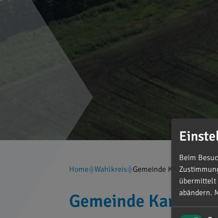
Einste
Beim Besuch
Home
Wahlkreis
Gemeinde Karlshuld
Zustimmung 
übermittelt
abändern.
M
Gemeinde Karlshul