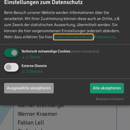
Einstellungen zum Datenschutz
Beim Besuch unserer Website werden Informationen über Sie
verarbeitet. Mit Ihrer Zustimmung können diese auch an Dritte, z.B.
zum Zweck der statistischen Auswertung, übermittelt werden. Sie
können die hier vorgenommenen Einstellungen jederzeit abändern.
‹
1
2
3
4
5
6
›
Mehr dazu erfahren Sie hier:
Datenschutzerklärung
/
Impressum
.
Technisch notwendige Cookies
(immer erforderlich)
Ihre Ansprechpartner in Lenting
↓
1
Dienst
Externe Dienste
↓
2
Dienste
CSU-Fraktion im Gemeinderat
Ausgewählte akzeptieren
Alle akzeptieren
Christian Conradt (1. Bürgermeister)
Realisiert mit Klaro!
Werner Bremberger
Werner Kraemer
Fabian Lell