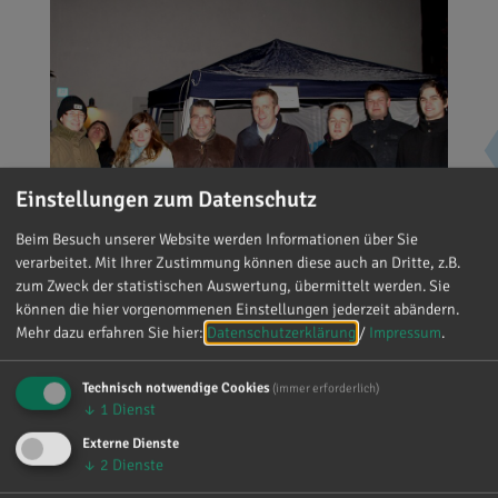
Einstellungen zum Datenschutz
03.01.2010
Beim Besuch unserer Website werden Informationen über Sie
Neujahrsempfang der Jungen
verarbeitet. Mit Ihrer Zustimmung können diese auch an Dritte, z.B.
Union Kipfenberg
zum Zweck der statistischen Auswertung, übermittelt werden. Sie
können die hier vorgenommenen Einstellungen jederzeit abändern.
Mehr dazu erfahren Sie hier:
Datenschutzerklärung
/
Impressum
.
Technisch notwendige Cookies
(immer erforderlich)
↓
1
Dienst
‹
1
2
3
4
5
6
7
Externe Dienste
↓
2
Dienste
8
9
›