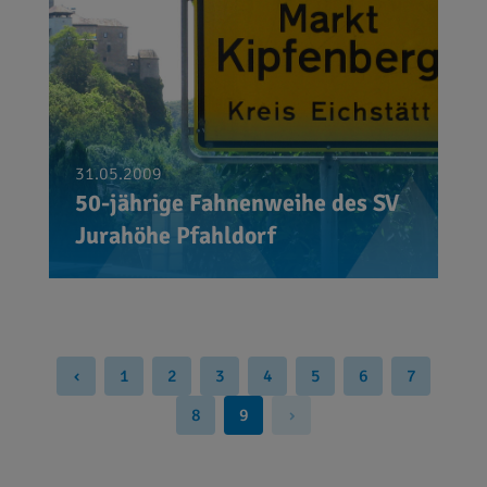
31.05.2009
50-jährige Fahnenweihe des SV
Jurahöhe Pfahldorf
‹
1
2
3
4
5
6
7
8
9
›