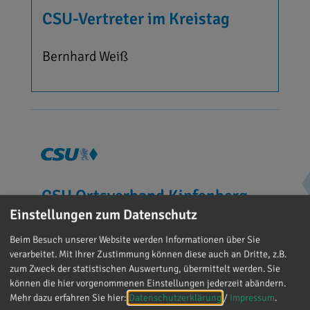
CSU-Vertreter im Kreistag
Bernhard Weiß
CSU Ortsverband Kipfenberg
Einstellungen zum Datenschutz
Josef Geyer (Vorsitzender)
Beim Besuch unserer Website werden Informationen über Sie
Am Flinsch 19, 85110 Kipfenberg
verarbeitet. Mit Ihrer Zustimmung können diese auch an Dritte, z.B.
zum Zweck der statistischen Auswertung, übermittelt werden. Sie
können die hier vorgenommenen Einstellungen jederzeit abändern.
info@csu-kipfenberg.de
Mehr dazu erfahren Sie hier:
Datenschutzerklärung
/
Impressum
.