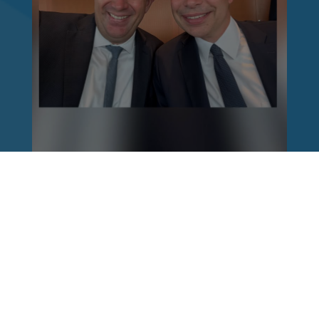
Reinhard Brandl
vor 1 Woche
via facebook
Nach einem Anschlag ist es leicht, mit dem
Finger auf andere zu zeigen. Schwieriger ist es,
auch die unbequemen Fragen an sich selbst zu