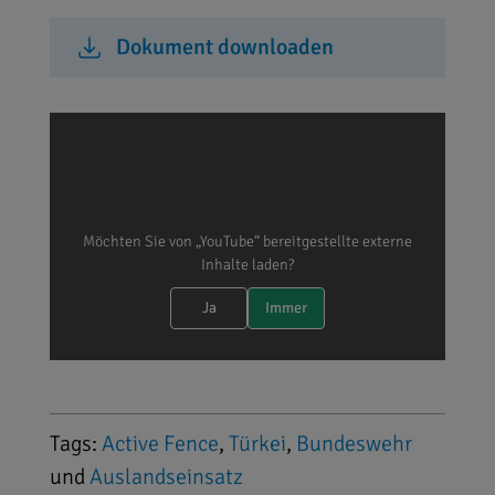
Dokument downloaden
Möchten Sie von „YouTube“ bereitgestellte externe
Inhalte laden?
Ja
Immer
Tags:
Active Fence
,
Türkei
,
Bundeswehr
und
Auslandseinsatz