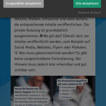
manipulierte Inhalte, die echte Personen, Orte
Ausgewählte akzeptieren
Alle akzeptieren
oder Ereignisse täuschend echt darstellen (z. B.
Realisiert mit Klaro!
Deepfakes). 👥 Wer ist betroffen? Unternehmen,
Vereine, Medien, Influencer und viele weitere,
die entsprechende Inhalte veröffentlichen. Die
private Nutzung ist grundsätzlich
ausgenommen. 🌐 Wo gilt das? Überall dort, wo
Inhalte veröffentlicht werden, zum Beispiel auf
Social Media, Websites, Flyern oder Plakaten.
💡 Wie muss gekennzeichnet werden? Es gibt
keine vorgeschriebene Formulierung. Der
Hinweis muss jedoch klar erkennbar und gut
sichtbar sein.