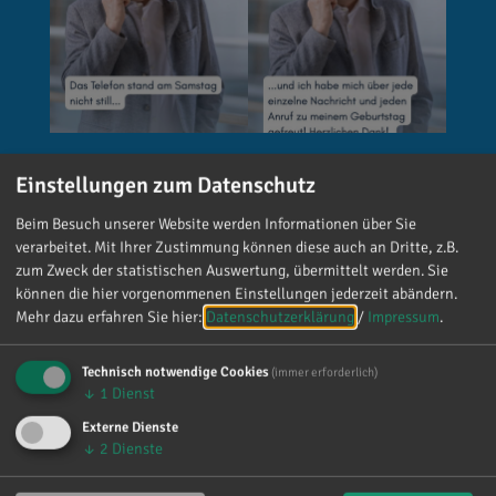
Einstellungen zum Datenschutz
Reinhard Brandl
vor 5 Tagen
via facebook
Beim Besuch unserer Website werden Informationen über Sie
verarbeitet. Mit Ihrer Zustimmung können diese auch an Dritte, z.B.
🚨 Neues EU-Gesetz seit dem 2. August! Ab
zum Zweck der statistischen Auswertung, übermittelt werden. Sie
sofort gelten neue Vorschriften für die
können die hier vorgenommenen Einstellungen jederzeit abändern.
Mehr dazu erfahren Sie hier:
Datenschutzerklärung
/
Impressum
.
Kennzeichnung bestimmter KI-Inhalte. ⚠️
Wichtig zu wissen: Wer
kennzeichnungspflichtige KI-Inhalte
Technisch notwendige Cookies
(immer erforderlich)
↓
1
Dienst
veröffentlicht und diese nicht entsprechend
kennzeichnet, riskiert Bußgelder von bis zu 15
Externe Dienste
↓
2
Dienste
Millionen Euro. 📌 Was muss gekennzeichnet
werden? Unter anderem KI-generierte oder KI-